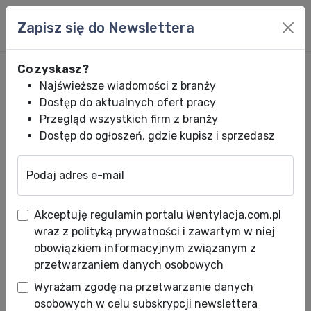
Zapisz się do Newslettera
Co zyskasz?
Najświeższe wiadomości z branży
Dostęp do aktualnych ofert pracy
Przegląd wszystkich firm z branży
Dostęp do ogłoszeń, gdzie kupisz i sprzedasz
Podaj adres e-mail
Wentylacja.com.pl
News HVACR
Wiadomości HVACR
Retro grzanie
Akceptuję regulamin portalu Wentylacja.com.pl
Retro grzanie w nowym stylu
wraz z polityką prywatności i zawartym w niej
obowiązkiem informacyjnym związanym z
Data publikacji: 21.10.2013
przetwarzaniem danych osobowych
Piece kaflowe kojarzą nam się z tradycyjnymi,
Wyrażam zgodę na przetwarzanie danych
rustykalnymi wnętrzami budzącymi
osobowych w celu subskrypcji newslettera