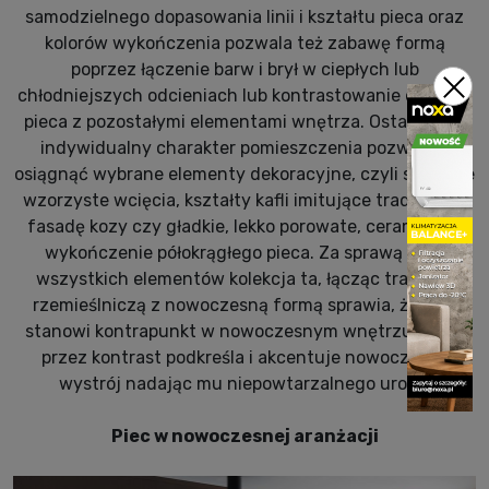
samodzielnego dopasowania linii i kształtu pieca oraz
kolorów wykończenia pozwala też zabawę formą
poprzez łączenie barw i brył w ciepłych lub
chłodniejszych odcieniach lub kontrastowanie designu
pieca z pozostałymi elementami wnętrza. Ostateczny
indywidualny charakter pomieszczenia pozwalają
osiągnąć wybrane elementy dekoracyjne, czyli subtelne
wzorzyste wcięcia, kształty kafli imitujące tradycyjną
fasadę kozy czy gładkie, lekko porowate, ceramiczne
wykończenie półokrągłego pieca. Za sprawą tych
wszystkich elementów kolekcja ta, łącząc tradycję
rzemieślniczą z nowoczesną formą sprawia, że piec
stanowi kontrapunkt w nowoczesnym wnętrzu, który
przez kontrast podkreśla i akcentuje nowoczesny
wystrój nadając mu niepowtarzalnego uroku.
Piec w nowoczesnej aranżacji