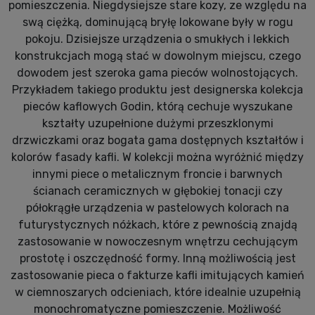
pomieszczenia. Niegdysiejsze stare kozy, ze względu na
swą ciężką, dominującą bryłę lokowane były w rogu
pokoju. Dzisiejsze urządzenia o smukłych i lekkich
konstrukcjach mogą stać w dowolnym miejscu, czego
dowodem jest szeroka gama pieców wolnostojących.
Przykładem takiego produktu jest designerska kolekcja
pieców kaflowych Godin, którą cechuje wyszukane
kształty uzupełnione dużymi przeszklonymi
drzwiczkami oraz bogata gama dostępnych kształtów i
kolorów fasady kafli. W kolekcji można wyróżnić między
innymi piece o metalicznym froncie i barwnych
ścianach ceramicznych w głębokiej tonacji czy
półokrągłe urządzenia w pastelowych kolorach na
futurystycznych nóżkach, które z pewnością znajdą
zastosowanie w nowoczesnym wnętrzu cechującym
prostotę i oszczędność formy. Inną możliwością jest
zastosowanie pieca o fakturze kafli imitujących kamień
w ciemnoszarych odcieniach, które idealnie uzupełnią
monochromatyczne pomieszczenie. Możliwość