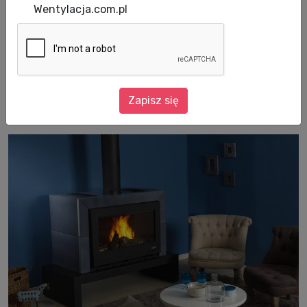
wspomnienia z dzieciństwa i wizyt w domu
Wentylacja.com.pl
babci. Tymczasem dostępne na rynku piece,
łączące stare tradycje rzemieślnicze z
nowoczesną technologią i designem, mogą
stanowić serce aranżacji każdego
Zapisz się
współczesnego wnętrza.