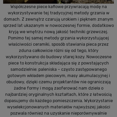
Współczesne piece kaflowe przywracają modę na
wykorzystywanie tej tradycyjnej metody grzania w
domach. Z zewnątrz czarują urokiem i pięknem znanym
sprzed lat ukazanym w nowoczesnej formie, dodatkowo
kryją we wnętrzu nową jakość techniki grzewczej.
Pomimo tej samej metody grzania wykorzystującej
właściwości ceramiki, sposób stawiania pieca przez
zduna całkowicie różni się od tego, który
wykorzystywano do budowy starej kozy. Nowoczesne
piece to konstrukcja składająca się z powstających
samodzielnie: paleniska – często zastępowanego
gotowym wkładem piecowym, masy akumulacyjnej i
obudowy, dzięki czemu projektantów nie ograniczają
żadne formy i mogą zaoferować nam dzieła o
najbardziej oryginalnych kształtach, które z łatwością
dopasujemy do każdego pomieszczenia. Wykorzystanie
wyselekcjonowanych materiałów najwyższej jakości
pozwala również na uzyskanie nieporównywalnie