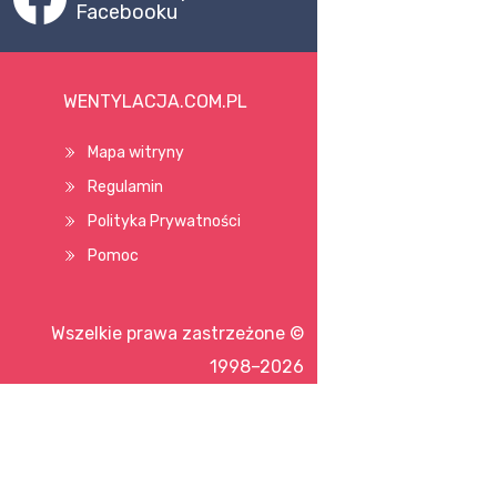
Facebooku
WENTYLACJA.COM.PL
Mapa witryny
Regulamin
Polityka Prywatności
Pomoc
Wszelkie prawa zastrzeżone ©
1998–2026