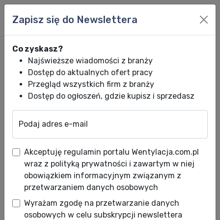
Zapisz się do Newslettera
Co zyskasz?
Najświeższe wiadomości z branży
Dostęp do aktualnych ofert pracy
Przegląd wszystkich firm z branży
Dostęp do ogłoszeń, gdzie kupisz i sprzedasz
Podaj adres e-mail
Wentylacja.com.pl
News HVACR
Wiadomości HVACR
Rekuperatory K
Akceptuję regulamin portalu Wentylacja.com.pl
Rekuperatory
wraz z polityką prywatności i zawartym w niej
KERMI BOOST 275 |
obowiązkiem informacyjnym związanym z
przetwarzaniem danych osobowych
350 | 425 | 500 (E):
Wyrażam zgodę na przetwarzanie danych
entalpia,
osobowych w celu subskrypcji newslettera