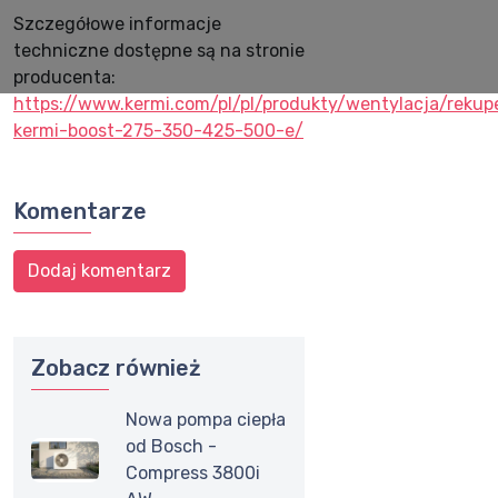
Szczegółowe informacje
techniczne dostępne są na stronie
producenta:
https://www.kermi.com/pl/pl/produkty/wentylacja/rekup
kermi-boost-275-350-425-500-e/
Komentarze
Dodaj komentarz
Zobacz również
Nowa pompa ciepła
od Bosch -
Compress 3800i