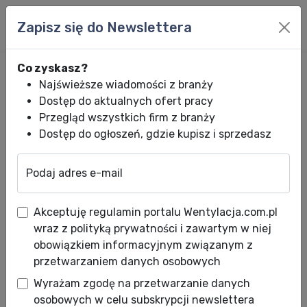
Zapisz się do Newslettera
Co zyskasz?
Najświeższe wiadomości z branży
Dostęp do aktualnych ofert pracy
Przegląd wszystkich firm z branży
Dostęp do ogłoszeń, gdzie kupisz i sprzedasz
Podaj adres e-mail
Wentylacja.com.pl
News HVACR
Wiadomości HVACR
Rekuperatory K
Akceptuję regulamin portalu Wentylacja.com.pl
Rekuperatory KERMI BOOST
wraz z polityką prywatności i zawartym w niej
275 |350 | 425 | 500 (E) –
obowiązkiem informacyjnym związanym z
przetwarzaniem danych osobowych
entalpia, automatyczne
Wyrażam zgodę na przetwarzanie danych
sterowanie i wysoka
osobowych w celu subskrypcji newslettera