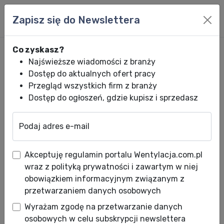
Zapisz się do Newslettera
Co zyskasz?
Najświeższe wiadomości z branży
Dostęp do aktualnych ofert pracy
Przegląd wszystkich firm z branży
Dostęp do ogłoszeń, gdzie kupisz i sprzedasz
Podaj adres e-mail
Wentylacja.com.pl
News HVACR
Wiadomości HVACR
Regulacja tem
Akceptuję regulamin portalu Wentylacja.com.pl
Regulacja temperatury w
wraz z polityką prywatności i zawartym w niej
pytaniach i odpowiedziach
obowiązkiem informacyjnym związanym z
przetwarzaniem danych osobowych
Data publikacji: 12.02.2010
Wyrażam zgodę na przetwarzanie danych
Życie w naszych domach i mieszkaniach stało
osobowych w celu subskrypcji newslettera