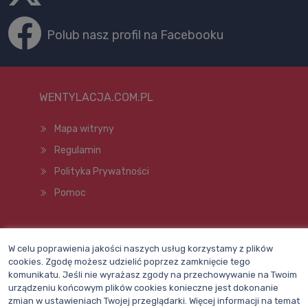
Polub nasz profil na Facebooku
WENTYLACJA.COM.PL
Mapa witryny
Regulamin
Polityka Prywatności
Pomoc
Wszelkie prawa zastrzeżone © 1998–2026
W celu poprawienia jakości naszych usług korzystamy z plików
cookies. Zgodę możesz udzielić poprzez zamknięcie tego
komunikatu. Jeśli nie wyrażasz zgody na przechowywanie na Twoim
urządzeniu końcowym plików cookies konieczne jest dokonanie
zmian w ustawieniach Twojej przeglądarki. Więcej informacji na temat