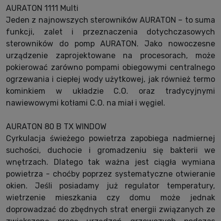
AURATON 1111 Multi
Jeden z najnowszych sterowników AURATON – to suma
funkcji, zalet i przeznaczenia dotychczasowych
sterowników do pomp AURATON. Jako nowoczesne
urządzenie zaprojektowane na procesorach, może
pokierować zarówno pompami obiegowymi centralnego
ogrzewania i ciepłej wody użytkowej, jak również termo
kominkiem w układzie C.O. oraz tradycyjnymi
nawiewowymi kotłami C.O. na miał i węgiel.
AURATON 80 B TX WINDOW
Cyrkulacja świeżego powietrza zapobiega nadmiernej
suchości, duchocie i gromadzeniu się bakterii we
wnętrzach. Dlatego tak ważna jest ciągła wymiana
powietrza - choćby poprzez systematyczne otwieranie
okien. Jeśli posiadamy już regulator temperatury,
wietrzenie mieszkania czy domu może jednak
doprowadzać do zbędnych strat energii związanych ze