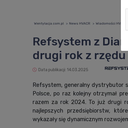
Wentylacja.com.pl
News HVACR
Wiadomości HVACR
Refsystem z Dia
drugi rok z rzędu
Data publikacji: 14.03.2025
Refsystem, generalny dystrybutor s
Polsce, po raz kolejny otrzymał pr
razem za rok 2024. To już drugi ro
najlepszych przedsiębiorstw, któr
wykazały się dynamicznym rozwojem