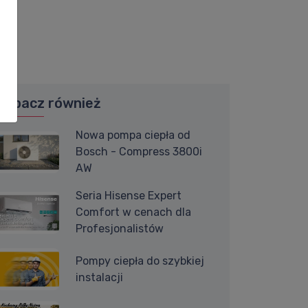
Zobacz również
Nowa pompa ciepła od
Bosch - Compress 3800i
AW
Seria Hisense Expert
Comfort w cenach dla
Profesjonalistów
Pompy ciepła do szybkiej
instalacji