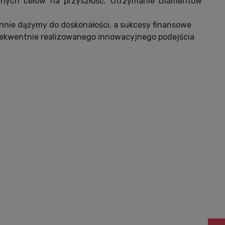
itnych celów na przyszłość. Otrzymanie Diamentów
annie dążymy do doskonałości, a sukcesy finansowe
nsekwentnie realizowanego innowacyjnego podejścia