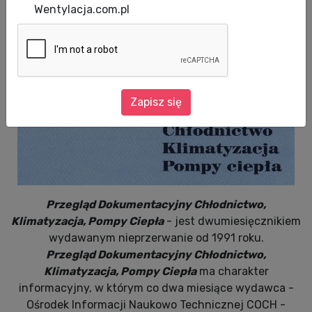
Wentylacja.com.pl
dwumiesięcznik
Zapisz się
Przegląd Dokumentacyjny Chłodnictwo,
Klimatyzacja, Pompy Ciepła
- jest dwumiesięcznikiem
wydawanym nieprzerwanie od 1991 roku.
Przegląd Dokumentacyjny Chłodnictwo,
Klimatyzacja, Pompy Ciepła
ma charakter
informacyjny, w którym co dwa miesiące wydawca -
Ośrodek Informacji Naukowo Technicznej COCH -