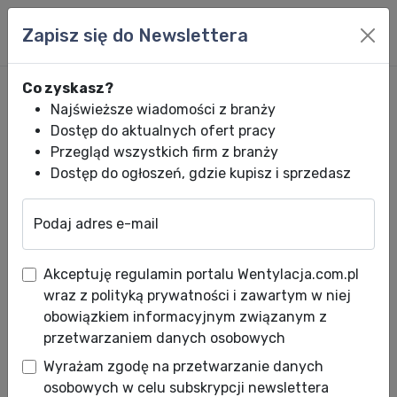
Zapisz się do Newslettera
Co zyskasz?
Najświeższe wiadomości z branży
Dostęp do aktualnych ofert pracy
Przegląd wszystkich firm z branży
Dostęp do ogłoszeń, gdzie kupisz i sprzedasz
Podaj adres e-mail
Wentylacja.com.pl
News HVACR
Wiadomości HVACR
Przegląd Doku
Akceptuję regulamin portalu Wentylacja.com.pl
Przegląd Dokumentacyjny
wraz z polityką prywatności i zawartym w niej
Chłodnictwo, Klimatyzacja,
obowiązkiem informacyjnym związanym z
przetwarzaniem danych osobowych
Pompy Ciepła
Wyrażam zgodę na przetwarzanie danych
Data publikacji: 29.11.2011
osobowych w celu subskrypcji newslettera