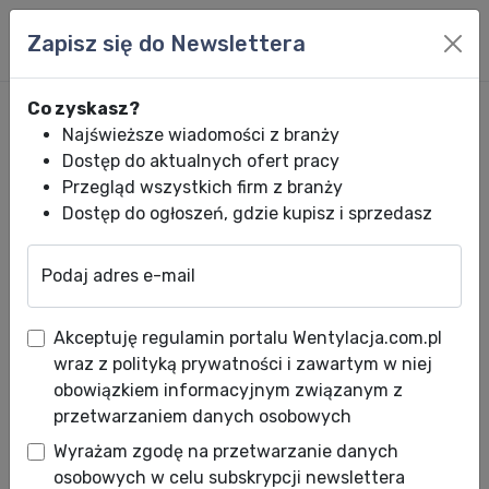
Zapisz się do Newslettera
Co zyskasz?
Najświeższe wiadomości z branży
Dostęp do aktualnych ofert pracy
Przegląd wszystkich firm z branży
Dostęp do ogłoszeń, gdzie kupisz i sprzedasz
Podaj adres e-mail
Wentylacja.com.pl
News HVACR
Oferty specjalne HVACR
Promocja 
Akceptuję regulamin portalu Wentylacja.com.pl
Promocja klimatyzatorów
wraz z polityką prywatności i zawartym w niej
Mitsubishi Heavy Industries
obowiązkiem informacyjnym związanym z
przetwarzaniem danych osobowych
Data publikacji: 26.06.2026
Wyrażam zgodę na przetwarzanie danych
osobowych w celu subskrypcji newslettera