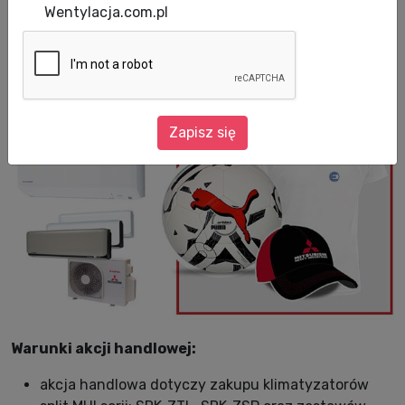
Kupuj klimatyzatory Mitsubishi Heavy
Wentylacja.com.pl
Industries w cenach promocyjnych i odbierz
wakacyjny Zestaw Sportowy za 1 PLN
Zapisz się
Warunki akcji handlowej:
akcja handlowa dotyczy zakupu klimatyzatorów