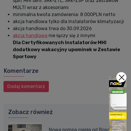
split MHI serii: SRK-ZTL, SRK-ZSP oraz zestawów
MULTI wraz z akcesoriami
minimalna kwota zamówienia: 8 000PLN netto
akcja handlowa tylko dla Instalatorów klimatyzacji
akcja handlowa trwa do 30.09.2026
akcja handlowa
nie łączy się z innymi
Dla Certyfikowanych Instalatorów MHI
dodatkowy wakacyjny upominek w Zestawie
Sportowy
Komentarze
Dodaj komentarz
Zobacz również
Nowa pompa ciepła od Bosch -