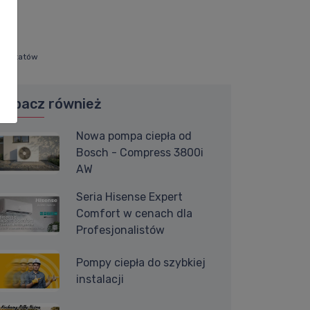
arsztatów
Zobacz również
Nowa pompa ciepła od
Bosch - Compress 3800i
AW
Seria Hisense Expert
Comfort w cenach dla
Profesjonalistów
Pompy ciepła do szybkiej
instalacji