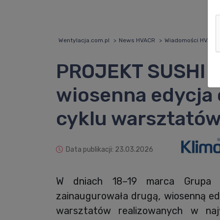
Wentylacja.com.pl
News HVACR
Wiadomości HVACR
PROJEKT SUSHI w
wiosenna edycja
cyklu warsztató
Data publikacji: 23.03.2026
W dniach 18–19 marca Grupa Kl
zainaugurowała drugą, wiosenną e
warsztatów realizowanych w naj