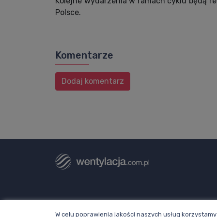
Kolejne wydarzenia w ramach cyklu będą re
Polsce.
Komentarze
Dodaj komentarz
Dział redakcji i reklamy Wentylacja.com.
W celu poprawienia jakości naszych usług korzystamy 