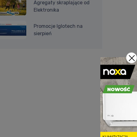
Agregaty skraplające od
Elektronika
Promocje Iglotech na
sierpień