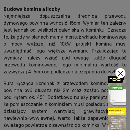
Budowa komina a liczby
Najmniejsza, dopuszczalna średnica przewodu
dymowego powinna wynosić 15cm. Wymiar ten zależny
jest jednak od wielkości paleniska w kominku. Oznacza
to, że gdy w planach mamy montaż wkładu kominowego
o mocy wyższej niż 10kW, projekt komina musi
uwzględniać jego większe wymiary. Przeliczając te
wymiary należy wziąć pod uwagę także długość
przewodu kominowego, jego minimalna wartość to
zazwyczaj 4-6mb od podłączenia czopucha do wylotu.
Rura łącząca kominek z przewodem kominowym nie
powinna być dłuższa niż 2m oraz zostać podłączona
o
pod kątem ok. 45
. Dodatkowo należy pamiętać o tym,
że pomieszczenie z kominkiem musi posiadać sprawnie
działający system wentylacji: grawitacyjnej lub
nawiewnio-wywiewnej. Warto także zapewnić dostęp
świeżego powietrza z zewnątrz do kominka. W tym celu