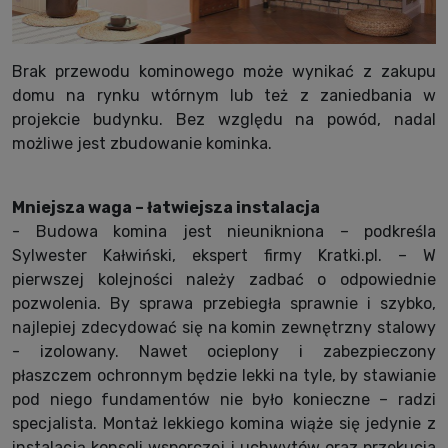
Brak przewodu kominowego może wynikać z zakupu
domu na rynku wtórnym lub też z zaniedbania w
projekcie budynku. Bez względu na powód, nadal
możliwe jest zbudowanie kominka.
Mniejsza waga – łatwiejsza instalacja
- Budowa komina jest nieunikniona – podkreśla
Sylwester Kałwiński, ekspert firmy Kratki.pl. – W
pierwszej kolejności należy zadbać o odpowiednie
pozwolenia. By sprawa przebiegła sprawnie i szybko,
najlepiej zdecydować się na komin zewnętrzny stalowy
- izolowany. Nawet ocieplony i zabezpieczony
płaszczem ochronnym będzie lekki na tyle, by stawianie
pod niego fundamentów nie było konieczne – radzi
specjalista. Montaż lekkiego komina wiąże się jedynie z
instalacją konsoli wsporczej i uchwytów oraz przekucia