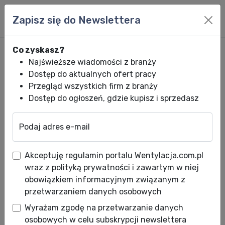
Zapisz się do Newslettera
Co zyskasz?
Najświeższe wiadomości z branży
Dostęp do aktualnych ofert pracy
Przegląd wszystkich firm z branży
Dostęp do ogłoszeń, gdzie kupisz i sprzedasz
Podaj adres e-mail
Wentylacja.com.pl
News HVACR
Wiadomości HVACR
Projekt domu b
Akceptuję regulamin portalu Wentylacja.com.pl
Projekt domu bez komina – nic
wraz z polityką prywatności i zawartym w niej
straconego. Dowiedz się, jak
obowiązkiem informacyjnym związanym z
przetwarzaniem danych osobowych
zbudować komin!
Wyrażam zgodę na przetwarzanie danych
Data publikacji: 08.08.2017
osobowych w celu subskrypcji newslettera