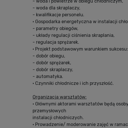
- woda i powietrze w obiegu chłodniczym,
- woda dla skraplaczy,
- kwalifikacje personelu.
• Gospodarka energetyczna w instalacji chło
- parametry obiegów,
- układy regulacji ciśnienia skraplania,
- regulacja sprężarek.
• Projekt podstawowym warunkiem sukcesu:
- dobór obiegu,
- dobór sprężarek,
- dobór skraplaczy,
- automatyka.
• Czynniki chłodnicze i ich przyszłość.
Organizacja warsztatów:
• Głównymi aktorami warsztatów będą osob
przemysłowych
instalacji chłodniczych.
• Prowadzenie/ moderowanie zajęć w ramach cz