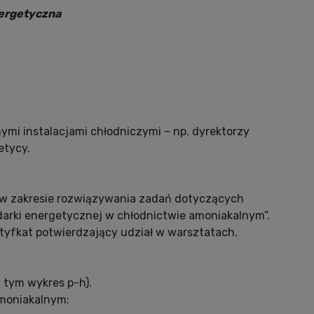
nergetyczna
mi instalacjami chłodniczymi – np. dyrektorzy
etycy.
y w zakresie rozwiązywania zadań dotyczących
podarki energetycznej w chłodnictwie amoniakalnym”.
tyfkat potwierdzający udział w warsztatach.
w tym wykres p-h).
amoniakalnym: