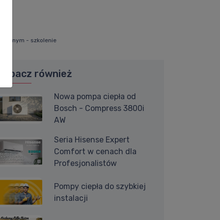
akalnym - szkolenie
Zobacz również
Nowa pompa ciepła od
Bosch - Compress 3800i
AW
Seria Hisense Expert
Comfort w cenach dla
Profesjonalistów
Pompy ciepła do szybkiej
instalacji