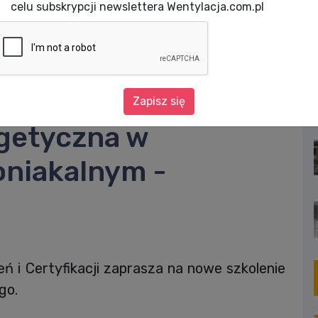
celu subskrypcji newslettera Wentylacja.com.pl
Problemy eksploatacyjne i gospodarka energetyczna w chłodnictwie amoni
tacyjne i
Zapisz się
getyczna w
oniakalnym -
 i Certyfikacji zaprasza na nowe szkolenie
go.