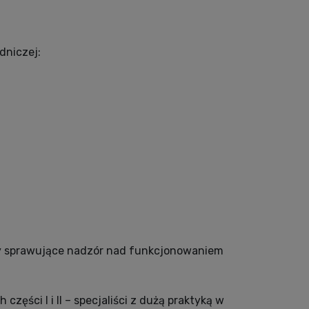
dniczej:
y sprawujące nadzór nad funkcjonowaniem
ęści I i II – specjaliści z dużą praktyką w