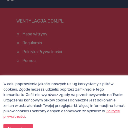
WENTYLACJA.COM.PL
Mapa witryny
Regulamin
Polityka Prywatności
Pomoc
Wszelkie prawa zastrzeżone © 1998–2026
W celu poprawienia jakości naszych usług korzystamy z plików
cookies. Zgodę możesz udzielić poprzez zamknięcie tego
komunikatu. Jeśli nie wyrażasz zgody na przechowywanie na Twoim
urządzeniu końcowym plików cookies konieczne jest dokonanie
zmian w ustawieniach Twojej przeglądarki. Więcej informacji na temat
plików cookies i ochrony danych osobowych znajdziesz w
Polityce
prywatności
.