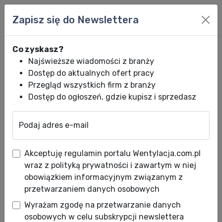
Zapisz się do Newslettera
Co zyskasz?
Najświeższe wiadomości z branży
Dostęp do aktualnych ofert pracy
Przegląd wszystkich firm z branży
Dostęp do ogłoszeń, gdzie kupisz i sprzedasz
Podaj adres e-mail
Wentylacja.com.pl
News HVACR
Wiadomości HVACR
Panasonic: Zda
Akceptuję regulamin portalu Wentylacja.com.pl
Panasonic: Zdalna kontrola
wraz z polityką prywatności i zawartym w niej
nad urządzeniami Etherea
obowiązkiem informacyjnym związanym z
przetwarzaniem danych osobowych
Data publikacji: 09.08.2011
Wyrażam zgodę na przetwarzanie danych
Data aktualizacji: 10.08.2011
osobowych w celu subskrypcji newslettera