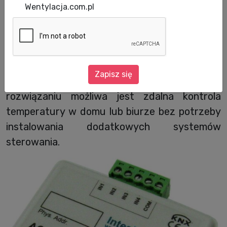
Panasonic wprowadził na polski rynek nowy
Wentylacja.com.pl
moduł komunikacyjny. IntesisBox PA-AC-KNX-
1, działający z urządzeniami klimatyzacyjnymi
Etherea, umożliwa ich integrację z
inteligentnym systemem zarządzania
Zapisz się
budynkiem KNX. Dzięki wprowadzonemu
rozwiązaniu możliwa jest zdalna kontrola
temperatury w domu lub biurze bez potrzeby
instalowania dodatkowych systemów
sterowania.