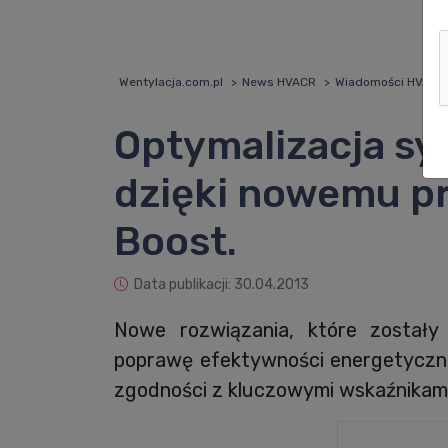
Wentylacja.com.pl
News HVACR
Wiadomości HVACR
Optymalizacja sy
dzięki nowemu p
Boost.
Data publikacji: 30.04.2013
Nowe rozwiązania, które został
poprawę efektywności energetyczne
zgodności z kluczowymi wskaźnikami 