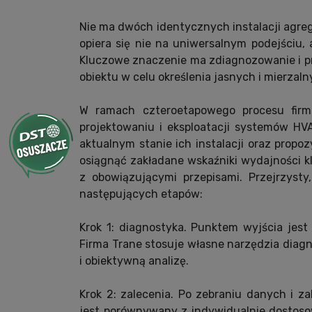
Nie ma dwóch identycznych instalacji agre
opiera się nie na uniwersalnym podejściu,
Kluczowe znaczenie ma zdiagnozowanie i p
obiektu w celu określenia jasnych i mierzal
W ramach czteroetapowego procesu firm
projektowaniu i eksploatacji systemów HV
aktualnym stanie ich instalacji oraz prop
osiągnąć zakładane wskaźniki wydajności k
z obowiązującymi przepisami. Przejrzysty
następujących etapów:
Krok 1: diagnostyka. Punktem wyjścia jest
Firma Trane stosuje własne narzędzia diag
i obiektywną analizę.
Krok 2: zalecenia. Po zebraniu danych i z
jest porównywany z indywidualnie dostos