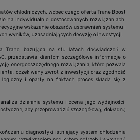
gatów chłodniczych, wobec czego oferta Trane Boost
 ale na indywidualnie dostosowanych rozwiązaniach.
recyzyjne wskazanie obszarów usprawnień systemu i
nych wyników, uzasadniających decyzję o inwestycji.
a Trane, bazująca na stu latach doświadczeń w
AC, przedstawia klientom szczegółowe informacje o
ozycję energooszczędnego rozwiązania, które pozwala
lienta, oczekiwany zwrot z inwestycji oraz zgodność
, logiczny i oparty na faktach proces składa się z
 analiza działania systemu i ocena jego wydajności.
nostyczne, aby przeprowadzić szczegółową, dokładną
akończeniu diagnostyki istniejący system chłodzenia
owanym rozwiązaniem pod kątem potrzeb i wymagań