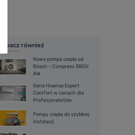
.
Zobacz również
Nowa pompa ciepła od
Bosch - Compress 3800i
AW
Seria Hisense Expert
Comfort w cenach dla
Profesjonalistów
Pompy ciepła do szybkiej
instalacji