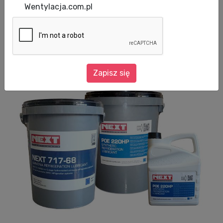
Wentylacja.com.pl
Firma Wigmors z przyjemnością informuje o
poszerzeniu oferty olejów Next Lubricants o
nowe produkty.
Zapisz się