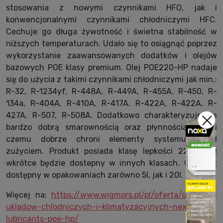
stosowania z nowymi czynnikami HFO, jak i
konwencjonalnymi czynnikami chłodniczymi HFC.
Cechuje go długa żywotność i świetna stabilność w
niższych temperaturach. Udało się to osiągnąć poprzez
wykorzystanie zaawansowanych dodatków i olejów
bazowych POE klasy premium. Olej POE220-HP nadaje
się do użycia z takimi czynnikami chłodniczymi jak min.:
R-32, R-1234yf, R-448A, R-449A, R-455A, R-450, R-
134a, R-404A, R-410A, R-417A. R-422A, R-422A, R-
427A, R-507, R-508A. Dodatkowo charakteryzuje się
bardzo dobrą smarownością oraz płynnością, dzięki
czemu dobrze chroni elementy systemu przed
zużyciem. Produkt posiada klasę lepkości 220 i już
wkrótce będzie dostepny w innych klasach. Olej jest
dostępny w opakowaniach zarówno 5l, jak i 20l.
Więcej na:
https://www.wigmors.pl/pl/oferta/oleje-do-
ukladow-chlodniczych-i-klimatyzacyjnych-next-
lubricants-poe-hp/