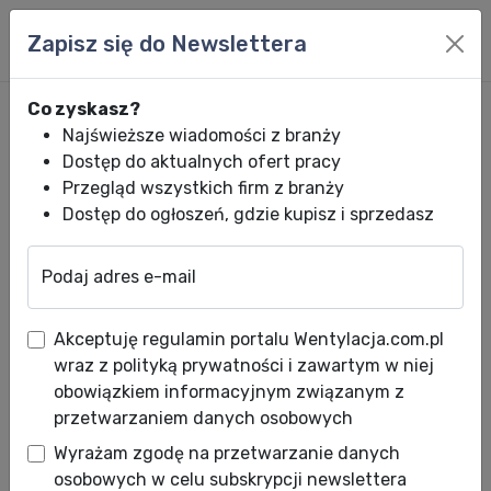
Zapisz się do Newslettera
Co zyskasz?
Najświeższe wiadomości z branży
Dostęp do aktualnych ofert pracy
Przegląd wszystkich firm z branży
Dostęp do ogłoszeń, gdzie kupisz i sprzedasz
Podaj adres e-mail
Wentylacja.com.pl
News HVACR
Wiadomości HVACR
Oleje Next Lub
Akceptuję regulamin portalu Wentylacja.com.pl
Oleje Next Lubricants dla
wraz z polityką prywatności i zawartym w niej
amoniaku i czynników HFO
obowiązkiem informacyjnym związanym z
przetwarzaniem danych osobowych
Data publikacji: 30.06.2021
Wyrażam zgodę na przetwarzanie danych
osobowych w celu subskrypcji newslettera