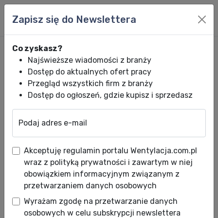
Zapisz się do Newslettera
Co zyskasz?
Najświeższe wiadomości z branży
Dostęp do aktualnych ofert pracy
Przegląd wszystkich firm z branży
Dostęp do ogłoszeń, gdzie kupisz i sprzedasz
Podaj adres e-mail
Wentylacja.com.pl
News HVACR
Wiadomości HVACR
Oficjalna stro
Akceptuję regulamin portalu Wentylacja.com.pl
Oficjalna strona producenta
wraz z polityką prywatności i zawartym w niej
chillerów Rigel
obowiązkiem informacyjnym związanym z
przetwarzaniem danych osobowych
Data publikacji: 02.11.2010
Wyrażam zgodę na przetwarzanie danych
Krótko po pojawieniu się agregatów firmy Rigel
osobowych w celu subskrypcji newslettera