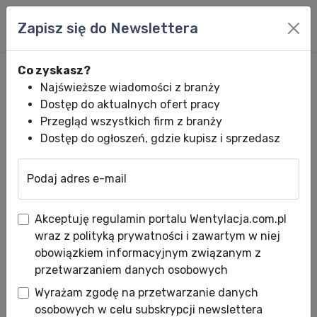
Zapisz się do Newslettera
Co zyskasz?
Najświeższe wiadomości z branży
Dostęp do aktualnych ofert pracy
Przegląd wszystkich firm z branży
Dostęp do ogłoszeń, gdzie kupisz i sprzedasz
Podaj adres e-mail
Wentylacja.com.pl
News HVACR
Wiadomości HVACR
Nowy członek R
Akceptuję regulamin portalu Wentylacja.com.pl
Nowy członek REHVA..
wraz z polityką prywatności i zawartym w niej
Sprawdź kto nim został..
obowiązkiem informacyjnym związanym z
przetwarzaniem danych osobowych
Data publikacji: 23.01.2013
Wyrażam zgodę na przetwarzanie danych
Europejska Federacja Stowarzyszeń
osobowych w celu subskrypcji newslettera