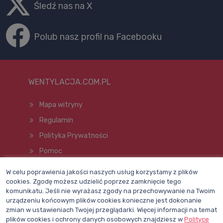
Śledź nas na X
Polub nasz profil na Facebooku
WENTYLACJA.COM.PL
Mapa witryny
Regulamin
Polityka Prywatności
Pomoc
W celu poprawienia jakości naszych usług korzystamy z plików
cookies. Zgodę możesz udzielić poprzez zamknięcie tego
Wszelkie prawa zastrzeżone © 1998–2026
komunikatu. Jeśli nie wyrażasz zgody na przechowywanie na Twoim
urządzeniu końcowym plików cookies konieczne jest dokonanie
zmian w ustawieniach Twojej przeglądarki. Więcej informacji na temat
plików cookies i ochrony danych osobowych znajdziesz w
Polityce