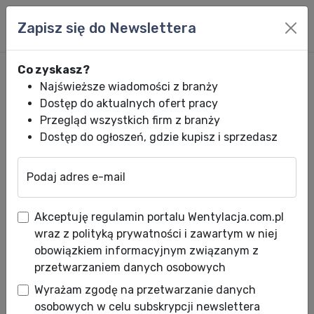
Zapisz się do Newslettera
Co zyskasz?
Najświeższe wiadomości z branży
Dostęp do aktualnych ofert pracy
Przegląd wszystkich firm z branży
Dostęp do ogłoszeń, gdzie kupisz i sprzedasz
Podaj adres e-mail
Wentylacja.com.pl
News HVACR
Wiadomości HVACR
Nowy cennik 
Akceptuję regulamin portalu Wentylacja.com.pl
Nowy cennik produktów
wraz z polityką prywatności i zawartym w niej
ALNOR
obowiązkiem informacyjnym związanym z
przetwarzaniem danych osobowych
Data publikacji: 30.11.2010
Wyrażam zgodę na przetwarzanie danych
Od dnia 01.12.2010 r. obowiązywać będzie
osobowych w celu subskrypcji newslettera