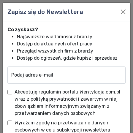
Zapisz się do Newslettera
Co zyskasz?
Najświeższe wiadomości z branży
Dostęp do aktualnych ofert pracy
Przegląd wszystkich firm z branży
Dostęp do ogłoszeń, gdzie kupisz i sprzedasz
Podaj adres e-mail
Wentylacja.com.pl
News HVACR
Wiadomości HVACR
Nowość w ofer
Akceptuję regulamin portalu Wentylacja.com.pl
Nowość w ofercie Centrum
wraz z polityką prywatności i zawartym w niej
Klima - mocowania kanału
obowiązkiem informacyjnym związanym z
przetwarzaniem danych osobowych
MDR
Wyrażam zgodę na przetwarzanie danych
Data publikacji: 30.01.2013
osobowych w celu subskrypcji newslettera