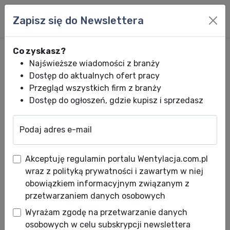
Zapisz się do Newslettera
Co zyskasz?
Najświeższe wiadomości z branży
Dostęp do aktualnych ofert pracy
Przegląd wszystkich firm z branży
Dostęp do ogłoszeń, gdzie kupisz i sprzedasz
Podaj adres e-mail
Wentylacja.com.pl
News HVACR
Wiadomości HVACR
Nowe bibliote
Akceptuję regulamin portalu Wentylacja.com.pl
Nowe biblioteki zastosowań
wraz z polityką prywatności i zawartym w niej
URSA AIR
obowiązkiem informacyjnym związanym z
przetwarzaniem danych osobowych
Data publikacji: 05.04.2013
Wyrażam zgodę na przetwarzanie danych
osobowych w celu subskrypcji newslettera