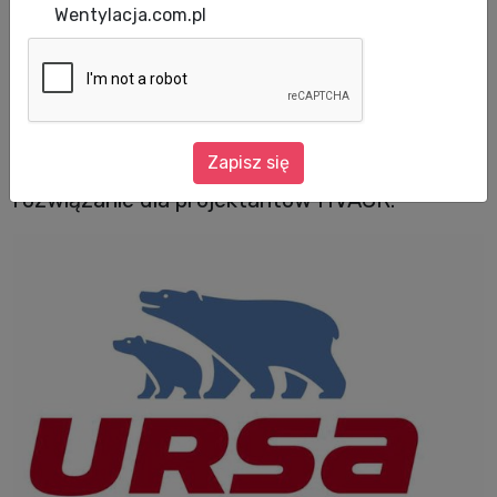
Wentylacja.com.pl
W związku ze wsparciem zastosowania
produktów URSA AIR® - paneli z wełny
mineralnej do wykonywania przewodów
Zapisz się
instalacyjnych, firma prezentuje najnowsze
rozwiązanie dla projektantów HVACR.