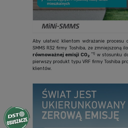
Aby ułatwić klientom wdrażanie procesu 
SMMS R32 firmy Toshiba, ze zmniejszoną il
*1)
równoważnej emisji CO
w stosunku d
2
pierwszy produkt typu VRF firmy Toshiba pr
klientów.