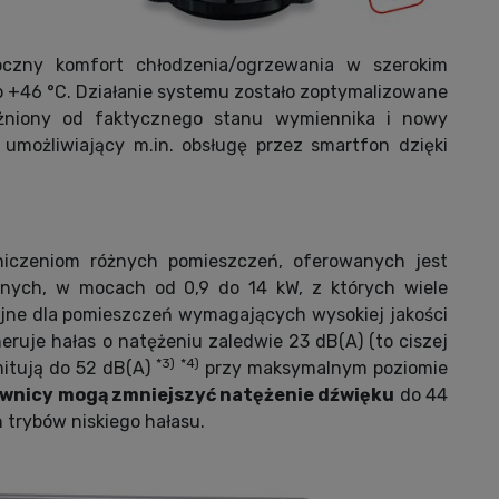
oczny komfort chłodzenia/ogrzewania w szerokim
o +46 °C. Działanie systemu zostało zoptymalizowane
eżniony od faktycznego stanu wymiennika i nowy
ożliwiający m.in. obsługę przez smartfon dzięki
niczeniom różnych pomieszczeń, oferowanych jest
nych, w mocach od 0,9 do 14 kW, z których wiele
yjne dla pomieszczeń wymagających wysokiej jakości
ruje hałas o natężeniu zaledwie 23 dB(A) (to ciszej
*3) *4)
emitują do 52 dB(A)
przy maksymalnym poziomie
wnicy mogą zmniejszyć natężenie dźwięku
do 44
 trybów niskiego hałasu.