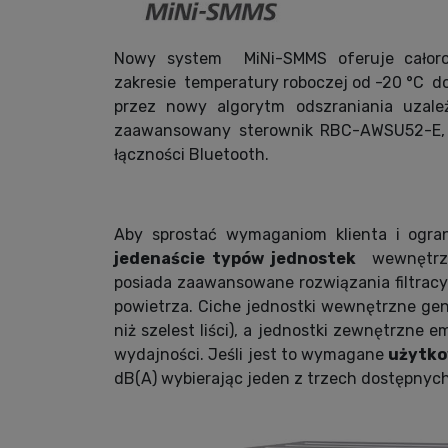
Nowy system
MiNi-SMMS oferuje całor
zakresie
temperatury roboczej od -20 °C
d
przez nowy algorytm odszraniania uzal
zaawansowany sterownik RBC-AWSU52-E, um
łączności Bluetooth.
Aby sprostać wymaganiom klienta i ogra
jedenaście typów jednostek
wewnętrz
posiada zaawansowane rozwiązania filtrac
powietrza. Ciche jednostki wewnętrzne gene
niż szelest liści), a jednostki zewnętrzne 
wydajności. Jeśli jest to wymagane
użytko
dB(A) wybierając jeden z trzech dostępnych