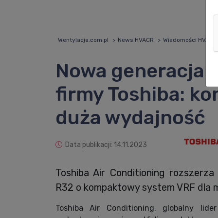
Wentylacja.com.pl
News HVACR
Wiadomości HVACR
Nowa generacja 
firmy Toshiba: k
duża wydajność
Data publikacji: 14.11.2023
Toshiba Air Conditioning rozszerza
R32 o kompaktowy system VRF dla ma
Toshiba Air Conditioning, globalny li