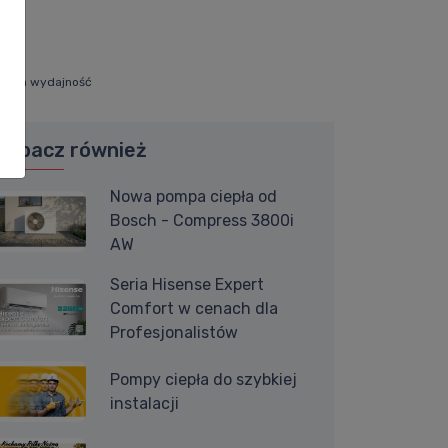
 duża wydajność
Zobacz również
Nowa pompa ciepła od
Bosch - Compress 3800i
AW
Seria Hisense Expert
Comfort w cenach dla
Profesjonalistów
Pompy ciepła do szybkiej
instalacji