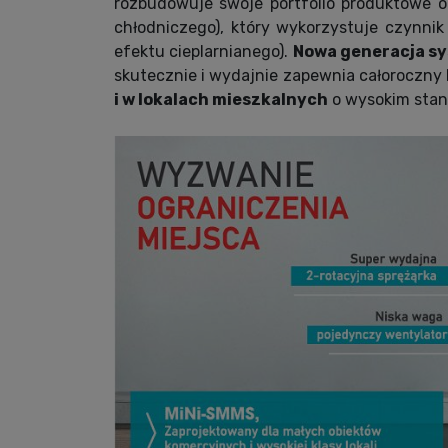
rozbudowuje swoje portfolio produktowe 
chłodniczego), który wykorzystuje czynni
efektu cieplarnianego).
Nowa generacja s
skutecznie i wydajnie zapewnia całoroczny
i w lokalach mieszkalnych
o wysokim stan