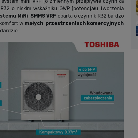
o system mini VRF (o zmiennym przepływie czynnika
k R32 o niskim wskaźniku GWP (potencjału tworzenia
ystemu MiNi-SMMS VRF
oparta o czynnik R32 bardzo
 komfort w
małych przestrzeniach komercyjnych
dardzie.