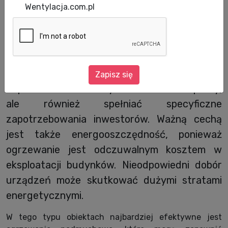
Wentylacja.com.pl
Duże powierzchniowo obiekty są prawdziwym
wyzwaniem pod względem projektowania
systemu grzewczego. Każdy budynek ma inne
wymagania, system powinien więc nie tylko
Zapisz się
odpowiadać określonym standardom pracy,
ale również spełniać specyficzne
zapotrzebowania inwestorów. Ważną cechą
jest także energooszczędność, ponieważ
ogrzewanie jest odczuwalnym kosztem w
eksploatacji budynków. Nieodpowiedni dobór
urządzeń może skutkować dużymi stratami
energetycznymi.
W tego typu obiektach najbardziej efektywne jest