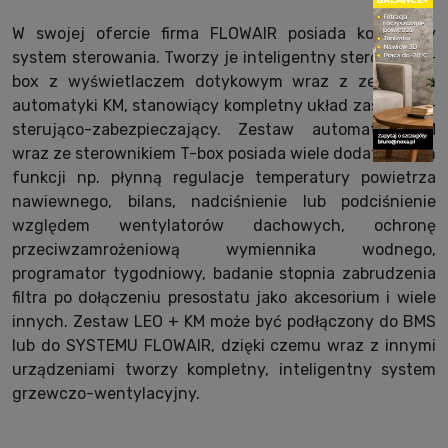
W swojej ofercie firma FLOWAIR posiada kompletny
system sterowania. Tworzy je inteligentny sterownik T-
box z wyświetlaczem dotykowym wraz z zestawem
automatyki KM, stanowiący kompletny układ zasilająco-
sterująco-zabezpieczający. Zestaw automatyki KM
wraz ze sterownikiem T-box posiada wiele dodatkowych
funkcji np. płynną regulacje temperatury powietrza
nawiewnego, bilans, nadciśnienie lub podciśnienie
względem wentylatorów dachowych, ochronę
przeciwzamrożeniową wymiennika wodnego,
programator tygodniowy, badanie stopnia zabrudzenia
filtra po dołączeniu presostatu jako akcesorium i wiele
innych. Zestaw LEO + KM może być podłączony do BMS
lub do SYSTEMU FLOWAIR, dzięki czemu wraz z innymi
urządzeniami tworzy kompletny, inteligentny system
grzewczo-wentylacyjny.