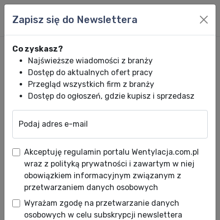
Zapisz się do Newslettera
Co zyskasz?
Najświeższe wiadomości z branży
Dostęp do aktualnych ofert pracy
Przegląd wszystkich firm z branży
Dostęp do ogłoszeń, gdzie kupisz i sprzedasz
Podaj adres e-mail
Wentylacja.com.pl
News HVACR
Wiadomości HVACR
Najprostszy s
Akceptuję regulamin portalu Wentylacja.com.pl
Najprostszy sposób na
wraz z polityką prywatności i zawartym w niej
wentylację mechaniczną
obowiązkiem informacyjnym związanym z
przetwarzaniem danych osobowych
obiektów wielkokubaturowych
Wyrażam zgodę na przetwarzanie danych
Data publikacji: 26.11.2018
osobowych w celu subskrypcji newslettera