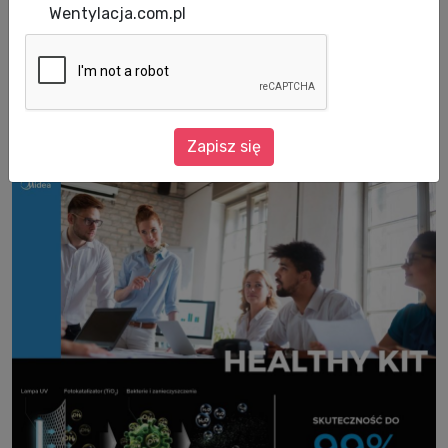
Healthy Kit to idealne rozwiązanie
Wentylacja.com.pl
zapewniające czyste i zdrowe powietrze w
pomieszczeniu. Likwiduje 99% wirusów i
bakterii. Działanie potwierdzone Certyfikatem
CB, CE oraz RoHS.
Zapisz się