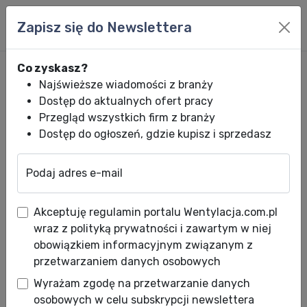
Zapisz się do Newslettera
Co zyskasz?
Najświeższe wiadomości z branży
Dostęp do aktualnych ofert pracy
Przegląd wszystkich firm z branży
Dostęp do ogłoszeń, gdzie kupisz i sprzedasz
Podaj adres e-mail
Wentylacja.com.pl
News HVACR
Wiadomości HVACR
Najlepszy dla s
Akceptuję regulamin portalu Wentylacja.com.pl
Najlepszy dla szpitali, siłowni i
wraz z polityką prywatności i zawartym w niej
biur - Healthy Kit od Midea
obowiązkiem informacyjnym związanym z
przetwarzaniem danych osobowych
Data publikacji: 19.02.2021
Wyrażam zgodę na przetwarzanie danych
osobowych w celu subskrypcji newslettera