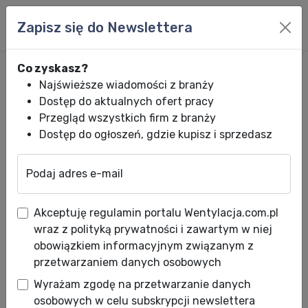
Zapisz się do Newslettera
Co zyskasz?
Najświeższe wiadomości z branży
Dostęp do aktualnych ofert pracy
Przegląd wszystkich firm z branży
Dostęp do ogłoszeń, gdzie kupisz i sprzedasz
Podaj adres e-mail
Wentylacja.com.pl
News HVACR
Wiadomości HVACR
Nagroda MITSU
Akceptuję regulamin portalu Wentylacja.com.pl
Nagroda MITSUBISHI
wraz z polityką prywatności i zawartym w niej
ELECTRIC dla ZYMETRIC
obowiązkiem informacyjnym związanym z
przetwarzaniem danych osobowych
Data publikacji: 17.02.2011
Wyrażam zgodę na przetwarzanie danych
Jak co roku koncern MITSUBISHI ELECTRIC
osobowych w celu subskrypcji newslettera