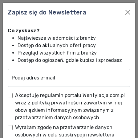
Zapisz się do Newslettera
Co zyskasz?
Najświeższe wiadomości z branży
Dostęp do aktualnych ofert pracy
Przegląd wszystkich firm z branży
Dostęp do ogłoszeń, gdzie kupisz i sprzedasz
Podaj adres e-mail
Wentylacja.com.pl
News HVACR
Wiadomości HVACR
Mistrzowie Kli
Akceptuję regulamin portalu Wentylacja.com.pl
Mistrzowie Klimatu
wraz z polityką prywatności i zawartym w niej
Cooper&Hunter – ruszamy do
obowiązkiem informacyjnym związanym z
przetwarzaniem danych osobowych
Poznania i Wrocławia!
Wyrażam zgodę na przetwarzanie danych
Data publikacji: 23.10.2025
osobowych w celu subskrypcji newslettera