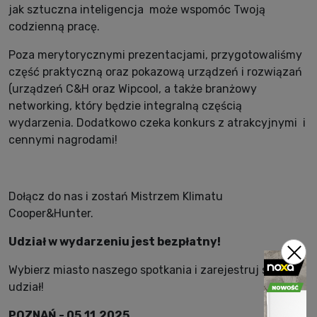
jak sztuczna inteligencja mo
ż
e wspomóc Twoj
ą
codzienn
ą
prac
ę
.
Poza merytorycznymi prezentacjami, przygotowali
ś
my
cz
ęść
praktyczn
ą
oraz pokazow
ą
urz
ą
dze
ń
i rozwi
ą
za
ń
(urz
ą
dze
ń
C&H oraz Wipcool, a tak
ż
e bran
ż
owy
networking, który b
ę
dzie integraln
ą
cz
ęś
ci
ą
wydarzenia. Dodatkowo czeka konkurs z atrakcyjnymi i
cennymi nagrodami!
Doł
ą
cz do nas i zosta
ń
Mistrzem Klimatu
Cooper&Hunter.
Udział w wydarzeniu jest bezpłatny!
Wybierz miasto naszego spotkania i zarejestruj swój
udział!
POZNA
Ń
- 05.11.2025