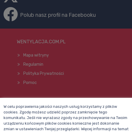
Polub nasz profil na Facebooku
WENTYLACJA.COM.PL
Mapa witryny
Regulamin
Polityka Prywatności
Pomoc
Wszelkie prawa zastrzeżone © 1998–2026
W celu poprawienia jakości naszych usług korzystamy z plików
cookies. Zgodę możesz udzielić poprzez zamknięcie tego
komunikatu. Jeśli nie wyrażasz zgody na przechowywanie na Twoim
urządzeniu końcowym plików cookies konieczne jest dokonanie
zmian w ustawieniach Twojej przeglądarki. Więcej informacji na temat