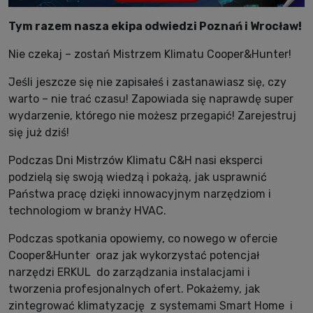
Tym razem nasza ekipa odwiedzi Pozna
ń
i Wrocław!
Nie czekaj – zosta
ń
Mistrzem Klimatu Cooper&Hunter!
Je
ś
li jeszcze si
ę
nie zapisałe
ś
i zastanawiasz si
ę
, czy
warto – nie tra
ć
czasu! Zapowiada si
ę
naprawd
ę
super
wydarzenie, którego nie mo
ż
esz przegapi
ć
! Zarejestruj
si
ę
ju
ż
dzi
ś
!
Podczas Dni Mistrzów Klimatu C&H nasi eksperci
podziel
ą
si
ę
swoj
ą
wiedz
ą
i poka
żą
, jak usprawni
ć
Pa
ń
stwa prac
ę
dzi
ę
ki innowacyjnym narz
ę
dziom i
technologiom w bran
ż
y HVAC.
Podczas spotkania opowiemy, co nowego w ofercie
Cooper&Hunter oraz jak wykorzysta
ć
potencjał
narz
ę
dzi ERKUL do zarz
ą
dzania instalacjami i
tworzenia profesjonalnych ofert. Poka
ż
emy, jak
zintegrowa
ć
klimatyzacj
ę
z systemami Smart Home i