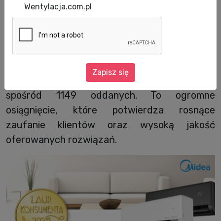
Midea po raz kolejny udowadnia swoją silną
Wentylacja.com.pl
pozycję na rynku HVAC, zdobywając
prestiżowe wyróżnienie – Złoty Laur
Konsumenta 2025. Marka zajęła pierwsze
miejsce w kategorii jakość i innowacyjność
Zapisz się
produktów HVAC, uzyskując 34% głosów
spośród 1149 oddanych. To ogromne
osiągnięcie, które potwierdza rosnące
zaufanie klientów oraz wysoką jakość
oferowanych rozwiązań.