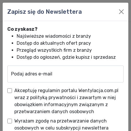
Zapisz się do Newslettera
Co zyskasz?
Najświeższe wiadomości z branży
Dostęp do aktualnych ofert pracy
Przegląd wszystkich firm z branży
Dostęp do ogłoszeń, gdzie kupisz i sprzedasz
Podaj adres e-mail
Wentylacja.com.pl
News HVACR
Wiadomości HVACR
Midea zdobywa
Akceptuję regulamin portalu Wentylacja.com.pl
Midea zdobywa Złoty Laur
wraz z polityką prywatności i zawartym w niej
Konsumenta 2025
obowiązkiem informacyjnym związanym z
przetwarzaniem danych osobowych
Data publikacji: 20.03.2025
Wyrażam zgodę na przetwarzanie danych
osobowych w celu subskrypcji newslettera