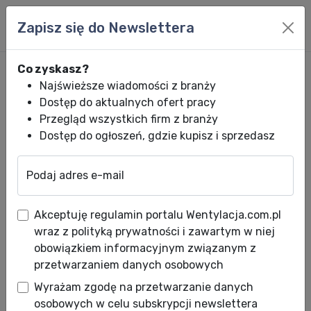
Zapisz się do Newslettera
Co zyskasz?
Najświeższe wiadomości z branży
Dostęp do aktualnych ofert pracy
Przegląd wszystkich firm z branży
Dostęp do ogłoszeń, gdzie kupisz i sprzedasz
Podaj adres e-mail
Wentylacja.com.pl
News HVACR
Oferty specjalne HVACR
MDV rusza
Akceptuję regulamin portalu Wentylacja.com.pl
MDV rusza z promocją „4+1” na
wraz z polityką prywatności i zawartym w niej
klimatyzatory FROST
obowiązkiem informacyjnym związanym z
przetwarzaniem danych osobowych
Data publikacji: 01.06.2026
Wyrażam zgodę na przetwarzanie danych
osobowych w celu subskrypcji newslettera