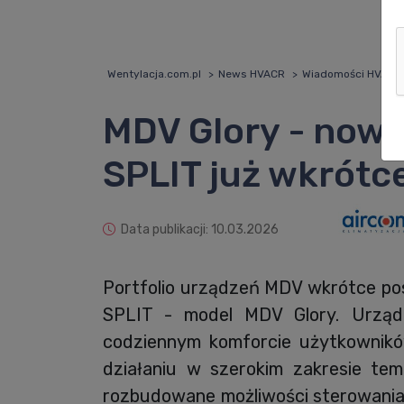
Wentylacja.com.pl
News HVACR
Wiadomości HVACR
MDV Glory - nowy
SPLIT już wkrótc
Data publikacji: 10.03.2026
Portfolio urządzeń MDV wkrótce pos
SPLIT - model MDV Glory. Urząd
codziennym komforcie użytkownikó
działaniu w szerokim zakresie te
rozbudowane możliwości sterowania,