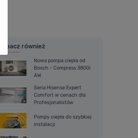
Zobacz również
Nowa pompa ciepła od
Bosch - Compress 3800i
AW
Seria Hisense Expert
Comfort w cenach dla
Profesjonalistów
Pompy ciepła do szybkiej
instalacji