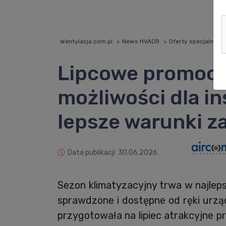
Wentylacja.com.pl
News HVACR
Oferty specjalne H
Lipcowe promocj
możliwości dla in
lepsze warunki z
Data publikacji: 30.06.2026
Sezon klimatyzacyjny trwa w najlep
sprawdzone i dostępne od ręki urzą
przygotowała na lipiec atrakcyjne p