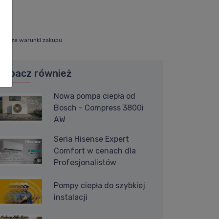
 lepsze warunki zakupu
Zobacz również
Nowa pompa ciepła od
Bosch - Compress 3800i
AW
Seria Hisense Expert
Comfort w cenach dla
Profesjonalistów
Pompy ciepła do szybkiej
instalacji