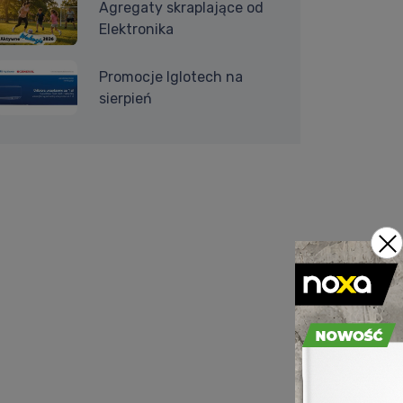
Agregaty skraplające od
Elektronika
Promocje Iglotech na
sierpień