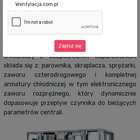
Wentylacja.com.pl
Pompa ciepła w centrali VTS Group to
ciśnieniowy układ freonowy zabudowanym
Zapisz się
wewnątrz urządzenia. Rewersyjny układ
chłodniczy z bezpośrednim odparowaniem
składa się z: parownika, skraplacza, sprężarki,
zaworu czterodrogowego i kompletnej
armatury chłodniczej w tym elektronicznego
zaworu rozprężnego, który dynamicznie
dopasowuje przepływ czynnika do bieżących
parametrów centrali.