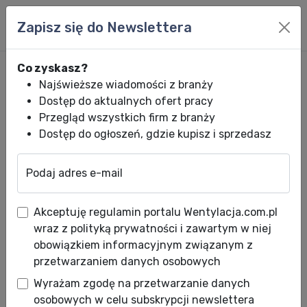
Zapisz się do Newslettera
Co zyskasz?
Najświeższe wiadomości z branży
Dostęp do aktualnych ofert pracy
Przegląd wszystkich firm z branży
Dostęp do ogłoszeń, gdzie kupisz i sprzedasz
Podaj adres e-mail
Wentylacja.com.pl
News HVACR
Wiadomości HVACR
Kompaktowe ce
Akceptuję regulamin portalu Wentylacja.com.pl
Kompaktowe centrale
wraz z polityką prywatności i zawartym w niej
wentylacyjne z pompą ciepła
obowiązkiem informacyjnym związanym z
przetwarzaniem danych osobowych
Data publikacji: 17.08.2023
Wyrażam zgodę na przetwarzanie danych
osobowych w celu subskrypcji newslettera