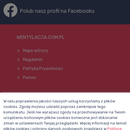
Polub nasz profil na Facebooku
WENTYLACJA.COM.PL
Mapa witryny
Regulamin
Polityka Prywatności
Pomoc
Wszelkie prawa zastrzeżone © 1998–2026
W celu poprawienia jakości naszych usług korzystamy z plików
cookies. Zgodę możesz udzielić poprzez zamknięcie tego
komunikatu. Jeśli nie wyrażasz zgody na przechowywanie na Twoim
urządzeniu końcowym plików cookies konieczne jest dokonanie
zmian w ustawieniach Twojej przeglądarki. Więcej informacji na temat
plików cookies i ochrony danych osobowych znajdziesz w
Polityce