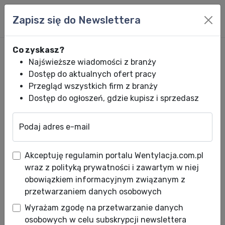
Zapisz się do Newslettera
Co zyskasz?
Najświeższe wiadomości z branży
Dostęp do aktualnych ofert pracy
Przegląd wszystkich firm z branży
Dostęp do ogłoszeń, gdzie kupisz i sprzedasz
Podaj adres e-mail
Wentylacja.com.pl
News HVACR
Wiadomości HVACR
Kolejny przyst
Akceptuję regulamin portalu Wentylacja.com.pl
Kolejny przystanek na trasie
wraz z polityką prywatności i zawartym w niej
seminariów VENTUS
obowiązkiem informacyjnym związanym z
przetwarzaniem danych osobowych
Platinium!
Wyrażam zgodę na przetwarzanie danych
Data publikacji: 21.05.2025
osobowych w celu subskrypcji newslettera