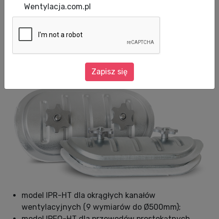
Wentylacja.com.pl
Nowość od ALNOR! Klapy rewizyjne do
instalacji wentylacyjnych
wysokotemperaturowych.
Zapisz się
model IPR-HT dla okrągłych kanałów
wentylacyjnych (9 wymiarów do Ø500mm);
model IPFQ-HT dla przewodów prostokątnych,