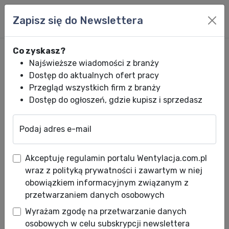
Zapisz się do Newslettera
Co zyskasz?
Najświeższe wiadomości z branży
Dostęp do aktualnych ofert pracy
Przegląd wszystkich firm z branży
Dostęp do ogłoszeń, gdzie kupisz i sprzedasz
Podaj adres e-mail
Wentylacja.com.pl
News HVACR
Wiadomości HVACR
NOWOŚĆ - Klap
Akceptuję regulamin portalu Wentylacja.com.pl
NOWOŚĆ - Klapy rewizyjne do
wraz z polityką prywatności i zawartym w niej
instalacji wentylacyjnych
obowiązkiem informacyjnym związanym z
przetwarzaniem danych osobowych
wysokotemperaturowych
Wyrażam zgodę na przetwarzanie danych
Data publikacji: 19.10.2021
osobowych w celu subskrypcji newslettera