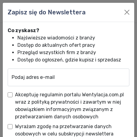
Zapisz się do Newslettera
Co zyskasz?
Najświeższe wiadomości z branży
Dostęp do aktualnych ofert pracy
Przegląd wszystkich firm z branży
Dostęp do ogłoszeń, gdzie kupisz i sprzedasz
Podaj adres e-mail
Wentylacja.com.pl
News HVACR
Wiadomości HVACR
Już jest! Prog
Akceptuję regulamin portalu Wentylacja.com.pl
Już jest! Program konferencji
wraz z polityką prywatności i zawartym w niej
Efektywność Energetyczna
obowiązkiem informacyjnym związanym z
przetwarzaniem danych osobowych
Instalacji- projektowanie i
Wyrażam zgodę na przetwarzanie danych
prawidłowa instalacja
osobowych w celu subskrypcji newslettera