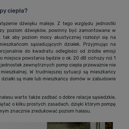
py ciepła?
atężenie dźwięku maleje. Z tego względu jednostki
szy poziom dźwięków, powinny być zamontowane w
i, tak aby poziom mocy akustycznej rozłożył się na
 mieszkańcom sąsiadujących działek. Przyjmując na
rcjonalnie do kwadratu odległości od źródła emisji
o miejsca powstania będzie o ok. 20 dB cichszy niż 1
e jednostek zewnętrznych pomp ciepła przeważnie nie
 mieszkalnej. W trudniejszej sytuacji są mieszkańcy
ie działki są małe lub mieszkańcy domów w zabudowie
łasu warto także zadbać o dobre relacje sąsiedzkie,
iętać o kilku prostych zasadach, dzięki którym pompę
mym znacznie zredukować poziom hałasu.