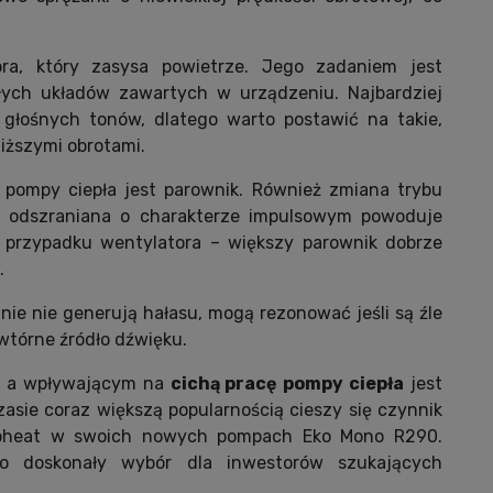
ra, który zasysa powietrze. Jego zadaniem jest
ałych układów zawartych w urządzeniu. Najbardziej
 głośnych tonów, dlatego warto postawić na takie,
niższymi obrotami.
pompy ciepła jest parownik. Również zmiana trybu
b odszraniana o charakterze impulsowym powoduje
w przypadku wentylatora – większy parownik dobrze
.
ie nie generują hałasu, mogą rezonować jeśli są źle
tórne źródło dźwięku.
i, a wpływającym na
cichą pracę pompy ciepła
jest
asie coraz większą popularnością cieszy się czynnik
Neoheat w swoich nowych pompach Eko Mono R290.
ko doskonały wybór dla inwestorów szukających