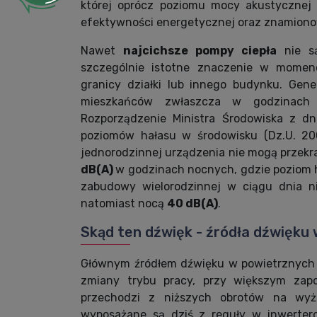
której oprócz poziomu mocy akustycznej 
efektywności energetycznej oraz znamiono
Nawet
najcichsze pompy ciepła
nie są
szczególnie istotne znaczenie w momenc
granicy działki lub innego budynku. Gene
mieszkańców zwłaszcza w godzinach 
Rozporządzenie Ministra Środowiska z d
poziomów hałasu w środowisku (Dz.U. 20
jednorodzinnej urządzenia nie mogą przek
dB(A)
w godzinach nocnych, gdzie poziom ha
zabudowy wielorodzinnej w ciągu dnia n
natomiast nocą
40 dB(A)
.
Skąd ten dźwięk - źródła dźwięku
Głównym źródłem dźwięku w powietrznych p
zmiany trybu pracy, przy większym zapo
przechodzi z niższych obrotów na wy
wyposażane są dziś z reguły w inwerterow