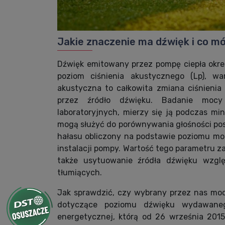
Jakie znaczenie ma dźwięk i co 
Dźwięk emitowany przez pompę ciepła okre
poziom ciśnienia akustycznego (Lp), w
akustyczna to całkowita zmiana ciśnieni
przez źródło dźwięku. Badanie mocy
laboratoryjnych, mierzy się ją podczas mi
mogą służyć do porównywania głośności pos
hałasu obliczony na podstawie poziomu mo
instalacji pompy. Wartość tego parametru z
także usytuowanie źródła dźwięku wzgl
tłumiących.
Jak sprawdzić, czy wybrany przez nas mod
dotyczące poziomu dźwięku wydawaneg
energetycznej, którą od 26 września 201