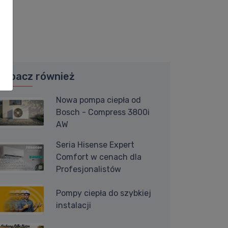
Zobacz również
Nowa pompa ciepła od
Bosch - Compress 3800i
AW
Seria Hisense Expert
Comfort w cenach dla
Profesjonalistów
Pompy ciepła do szybkiej
instalacji