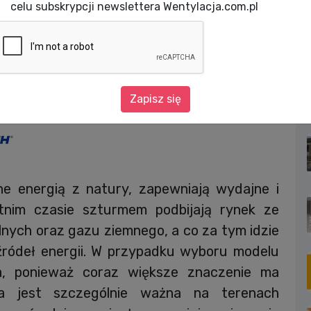
celu subskrypcji newslettera Wentylacja.com.pl
Jak wyciszyć pompę ciepła?
mpę ciepła?
Zapisz się
ne energią z natury, zapewniają wydajne i
tnim czasie szturmem podbijają rynek ze
lnych oraz gazu ziemnego, a co za tym idzie
źródeł energii. W przypadku wyboru modelu
a, ponieważ coraz większe znaczenie ma
ra jest szczególnie ważna na terenach