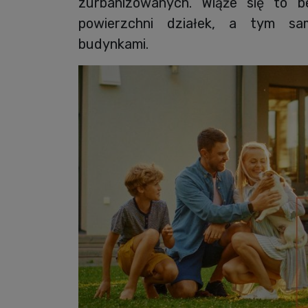
zurbanizowanych. Wiąże się to b
powierzchni działek, a tym sa
budynkami.