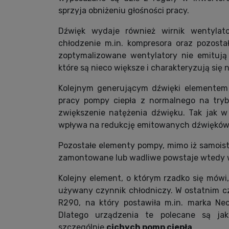
sprzyja obniżeniu głośności pracy.
Dźwięk wydaje również wirnik wentylato
chłodzenie m.in. kompresora oraz pozost
zoptymalizowane wentylatory nie emitują
które są nieco większe i charakteryzują się 
Kolejnym generującym dźwięki elementem 
pracy pompy ciepła z normalnego na try
zwiększenie natężenia dźwięku. Tak jak 
wpływa na redukcję emitowanych dźwięków
Pozostałe elementy pompy, mimo iż samoistn
zamontowane lub wadliwe powstaje wtedy w
Kolejny element, o którym rzadko się mów
używany czynnik chłodniczy. W ostatnim cz
R290, na który postawiła m.in. marka 
Dlatego urządzenia te polecane są ja
szczególnie
cichych pomp ciepła
.