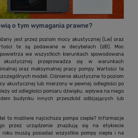
mówią o tym wymagania prawne?
ślany jest przez poziom mocy akustycznej (Lw) oraz
artości te są podawane w decybelach (dB). Moc
a powietrza we wszystkich kierunkach spowodowana
 akustycznej przeprowadza się w warunkach
nimalnej oraz maksymalnej pracy pompy. Wartości te
zczególnych modeli. Ciśnienie akustyczne to poziom
cy akustycznej lub mierzony w pewnej odległości po
ależy od odległości pomiaru dźwięku, wpływa na niego
ędem budynku innych przeszkód odbijających lub
el to możliwie najcichsza pompa ciepła? Informacje
o przez urządzenie znajdują się na etykiecie
5 roku muszą posiadać wszystkie pompy ciepła i na