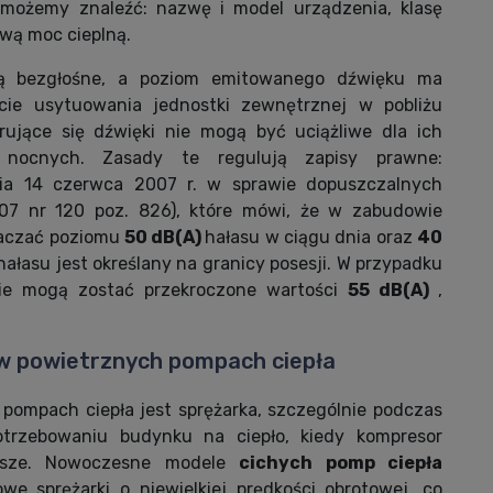
możemy znaleźć: nazwę i model urządzenia, klasę
wą moc cieplną.
 bezgłośne, a poziom emitowanego dźwięku ma
ie usytuowania jednostki zewnętrznej w pobliżu
rujące się dźwięki nie mogą być uciążliwe dla ich
nocnych. Zasady te regulują zapisy prawne:
nia 14 czerwca 2007 r. w sprawie dopuszczalnych
07 nr 120 poz. 826), które mówi, że w zabudowie
raczać poziomu
50 dB(A)
hałasu w ciągu dnia oraz
40
łasu jest określany na granicy posesji. W przypadku
ie mogą zostać przekroczone wartości
55 dB(A)
,
 w powietrznych pompach ciepła
ompach ciepła jest sprężarka, szczególnie podczas
trzebowaniu budynku na ciepło, kiedy kompresor
ższe. Nowoczesne modele
cichych pomp ciepła
e sprężarki o niewielkiej prędkości obrotowej, co