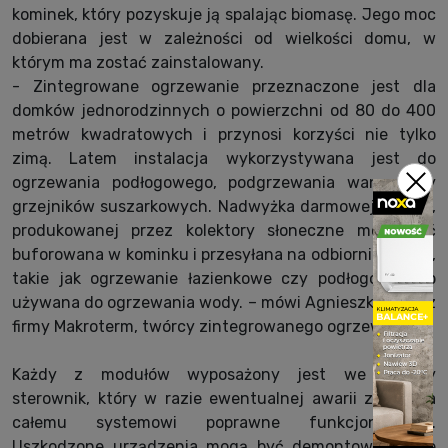
kominek, który pozyskuje ją spalając biomasę. Jego moc
dobierana jest w zależności od wielkości domu, w
którym ma zostać zainstalowany.
- Zintegrowane ogrzewanie przeznaczone jest dla
domków jednorodzinnych o powierzchni od 80 do 400
metrów kwadratowych i przynosi korzyści nie tylko
zimą. Latem instalacja wykorzystywana jest do
ogrzewania podłogowego, podgrzewania wanny czy
grzejników suszarkowych. Nadwyżka darmowej energii,
produkowanej przez kolektory słoneczne może być
buforowana w kominku i przesyłana na odbiorniki ciepła,
takie jak ogrzewanie łazienkowe czy podłogowe, lub
używana do ogrzewania wody. – mówi Agnieszka Golik z
firmy Makroterm, twórcy zintegrowanego ogrzewania.
Każdy z modułów wyposażony jest we własny
sterownik, który w razie ewentualnej awarii zapewnia
całemu systemowi poprawne funkcjonowanie.
Uszkodzone urządzenia mogą być demontowane, ale