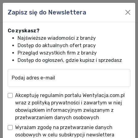
Zapisz się do Newslettera
Co zyskasz?
Najświeższe wiadomości z branży
Dostęp do aktualnych ofert pracy
Przegląd wszystkich firm z branży
Dostęp do ogłoszeń, gdzie kupisz i sprzedasz
Podaj adres e-mail
Wentylacja.com.pl
News HVACR
Wiadomości HVACR
Integracja og
Akceptuję regulamin portalu Wentylacja.com.pl
Integracja ogrzewania prostą
wraz z polityką prywatności i zawartym w niej
drogą do oszczędności
obowiązkiem informacyjnym związanym z
przetwarzaniem danych osobowych
Data publikacji: 05.12.2011
Wyrażam zgodę na przetwarzanie danych
Sezon grzewczy trwa. Na ogrzewanie
osobowych w celu subskrypcji newslettera