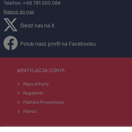
Telefon: +48 781 000 084
Napisz do nas
Śledź nas na X
Polub nasz profil na Facebooku
WENTYLACJA.COM.PL
Mapa witryny
Regulamin
Polityka Prywatności
Pomoc