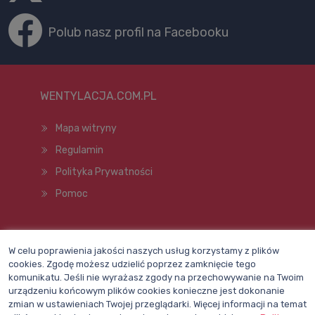
Polub nasz profil na Facebooku
WENTYLACJA.COM.PL
Mapa witryny
Regulamin
Polityka Prywatności
Pomoc
Wszelkie prawa zastrzeżone © 1998–2026
W celu poprawienia jakości naszych usług korzystamy z plików
cookies. Zgodę możesz udzielić poprzez zamknięcie tego
komunikatu. Jeśli nie wyrażasz zgody na przechowywanie na Twoim
urządzeniu końcowym plików cookies konieczne jest dokonanie
zmian w ustawieniach Twojej przeglądarki. Więcej informacji na temat