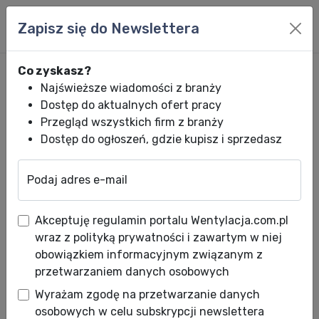
Zapisz się do Newslettera
Co zyskasz?
Najświeższe wiadomości z branży
Dostęp do aktualnych ofert pracy
Przegląd wszystkich firm z branży
Dostęp do ogłoszeń, gdzie kupisz i sprzedasz
Podaj adres e-mail
Wentylacja.com.pl
News HVACR
Wiadomości HVACR
Instalacja odd
Akceptuję regulamin portalu Wentylacja.com.pl
Instalacja oddymiająca Mercor
wraz z polityką prywatności i zawartym w niej
na lotnisku w Łodzi
obowiązkiem informacyjnym związanym z
przetwarzaniem danych osobowych
Data publikacji: 29.07.2011
Wyrażam zgodę na przetwarzanie danych
Mercor wyposaża w system oddymiania
osobowych w celu subskrypcji newslettera