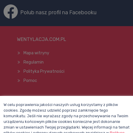
Polub nasz profil na Facebooku
WENTYLACJA.COM.PL
Mapa witryny
Regulamin
Polityka Prywatności
Pomoc
Wszelkie prawa zastrzeżone © 1998–2026
W celu poprawienia jakości naszych usług korzystamy z plików
cookies. Zgodę możesz udzielić poprzez zamknięcie tego
komunikatu. Jeśli nie wyrażasz zgody na przechowywanie na Twoim
urządzeniu końcowym plików cookies konieczne jest dokonanie
zmian w ustawieniach Twojej przeglądarki. Więcej informacji na temat
plików cookies i ochrony danych osobowych znajdziesz w
Polityce