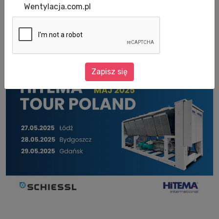
wydarzenie – HITEMA TOUR POLAND 2025. W
Wentylacja.com.pl
trzech miastach spotkamy się z
przedstawicielem renomowanego producenta
chillerów procesowych – firmą HITEMA®.
Zapisz się