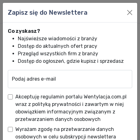
Zapisz się do Newslettera
Co zyskasz?
Najświeższe wiadomości z branży
Dostęp do aktualnych ofert pracy
Przegląd wszystkich firm z branży
Dostęp do ogłoszeń, gdzie kupisz i sprzedasz
Podaj adres e-mail
Wentylacja.com.pl
News HVACR
Wiadomości HVACR
Hitema Tour P
Akceptuję regulamin portalu Wentylacja.com.pl
Hitema Tour Poland 2025!
wraz z polityką prywatności i zawartym w niej
obowiązkiem informacyjnym związanym z
Data publikacji: 05.05.2025
przetwarzaniem danych osobowych
Wyrażam zgodę na przetwarzanie danych
Już pod koniec maja rusza wyjątkowe
osobowych w celu subskrypcji newslettera