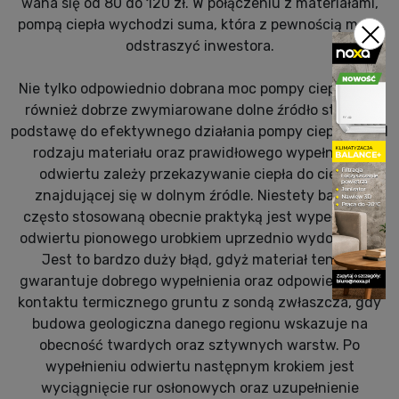
waha się od 80 do 120 zł. W połączeniu z materiałami,
pompą ciepła wychodzi suma, która z pewnością może
odstraszyć inwestora.
Nie tylko odpowiednio dobrana moc pompy ciepła, ale i
również dobrze zwymiarowane dolne źródło stanowi
podstawę do efektywnego działania pompy ciepła. To od
rodzaju materiału oraz prawidłowego wypełnienia
odwiertu zależy przekazywanie ciepła do cieczy
znajdującej się w dolnym źródle. Niestety bardzo
często stosowaną obecnie praktyką jest wypełnienie
odwiertu pionowego urobkiem uprzednio wydobytym.
Jest to bardzo duży błąd, gdyż materiał ten nie
gwarantuje dobrego wypełnienia oraz odpowiedniego
kontaktu termicznego gruntu z sondą zwłaszcza, gdy
budowa geologiczna danego regionu wskazuje na
obecność twardych oraz sztywnych warstw. Po
wypełnieniu odwiertu następnym krokiem jest
wyciągnięcie rur osłonowych oraz uzupełnienie