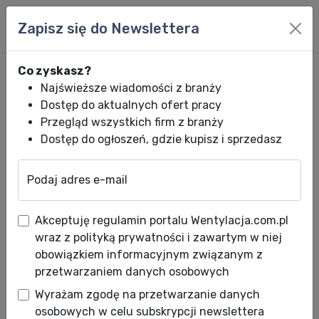
Zapisz się do Newslettera
Co zyskasz?
Najświeższe wiadomości z branży
Dostęp do aktualnych ofert pracy
Przegląd wszystkich firm z branży
Dostęp do ogłoszeń, gdzie kupisz i sprzedasz
Podaj adres e-mail
Wentylacja.com.pl
News HVACR
Wiadomości HVACR
Gruntowe pomp
Akceptuję regulamin portalu Wentylacja.com.pl
Gruntowe pompy ciepła –
wraz z polityką prywatności i zawartym w niej
błędy montażowe
obowiązkiem informacyjnym związanym z
przetwarzaniem danych osobowych
Data publikacji: 21.12.2012
Wyrażam zgodę na przetwarzanie danych
Motorem napędowym każdej pompy ciepła jest
osobowych w celu subskrypcji newslettera