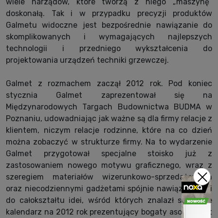
wiele narządów, które tworzą z niego „maszynę”
doskonałą. Tak i w przypadku precyzji produktów
Galmetu widoczne jest bezpośrednie nawiązanie do
skomplikowanych i wymagających najlepszych
technologii i przedniego wykształcenia do
projektowania urządzeń techniki grzewczej.
Galmet z rozmachem zaczął 2012 rok. Pod koniec
stycznia Galmet zaprezentował się na
Międzynarodowych Targach Budownictwa BUDMA w
Poznaniu, udowadniając jak ważne są dla firmy relacje z
klientem, niczym relacje rodzinne, które na co dzień
można zobaczyć w strukturze firmy. Na to wydarzenie
Galmet przygotował specjalne stoisko już z
zastosowaniem nowego motywu graficznego, wraz z
szeregiem materiałów wizerunkowo-sprzedażowych
oraz niecodziennymi gadżetami spójnie nawiązującymi
do całokształtu idei, wśród których znalazł się także
kalendarz na 2012 rok prezentujący bogaty asortyment