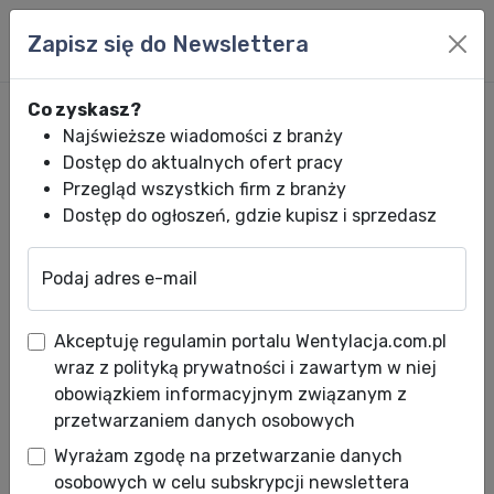
Zapisz się do Newslettera
Co zyskasz?
Najświeższe wiadomości z branży
Dostęp do aktualnych ofert pracy
Przegląd wszystkich firm z branży
Dostęp do ogłoszeń, gdzie kupisz i sprzedasz
Podaj adres e-mail
Wentylacja.com.pl
News HVACR
Wiadomości HVACR
Galmet. Nowy 
Akceptuję regulamin portalu Wentylacja.com.pl
Galmet. Nowy wizerunek
wraz z polityką prywatności i zawartym w niej
marki.
obowiązkiem informacyjnym związanym z
przetwarzaniem danych osobowych
Data publikacji: 21.02.2012
Wyrażam zgodę na przetwarzanie danych
Galmet, niegdyś jednoosobowy zakład
osobowych w celu subskrypcji newslettera