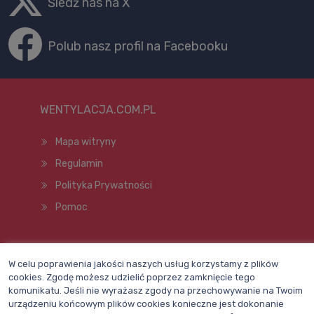
Śledź nas na X
Polub nasz profil na Facebooku
WENTYLACJA.COM.PL
Mapa witryny
Regulamin
Polityka Prywatności
Pomoc
Wszelkie prawa zastrzeżone © 1998–2026
W celu poprawienia jakości naszych usług korzystamy z plików
cookies. Zgodę możesz udzielić poprzez zamknięcie tego
komunikatu. Jeśli nie wyrażasz zgody na przechowywanie na Twoim
urządzeniu końcowym plików cookies konieczne jest dokonanie