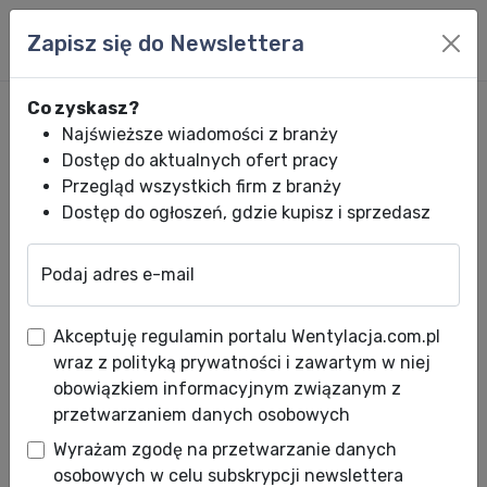
Zapisz się do Newslettera
Co zyskasz?
Najświeższe wiadomości z branży
Dostęp do aktualnych ofert pracy
Przegląd wszystkich firm z branży
Dostęp do ogłoszeń, gdzie kupisz i sprzedasz
Podaj adres e-mail
Wentylacja.com.pl
News HVACR
Wiadomości HVACR
EURO-CLIMA Sp.
Akceptuję regulamin portalu Wentylacja.com.pl
EURO-CLIMA Sp. z o.o. -
wraz z polityką prywatności i zawartym w niej
najwyższa jakość klimatyzacji
obowiązkiem informacyjnym związanym z
przetwarzaniem danych osobowych
i wentylacji
Wyrażam zgodę na przetwarzanie danych
Data publikacji: 01.07.2010
osobowych w celu subskrypcji newslettera