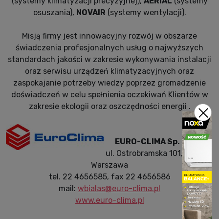
(systemy klimatyzacji precyzyjnej),
AERIAL
(systemy
osuszania),
NOVAIR
(systemy wentylacji).
Misją firmy jest innowacyjny rozwój w obszarze
świadczenia profesjonalnych usług o najwyższych
standardach jakości w zakresie wykonywania instalacji
oraz serwisu urządzeń klimatyzacyjnych oraz
zaspokajanie potrzeby wiedzy poprzez gromadzenie
doświadczeń w celu spełnienia oczekiwań Klientów w
zakresie ekologii oraz oszczędności energii .
EURO-CLIMA Sp. z o.o.
ul. Ostrobramska 101, 04-041
Warszawa
tel. 22 4656585, fax 22 4656586
mail:
wbialas@euro-clima.pl
www.euro-clima.pl