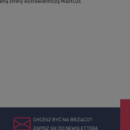
alną strefę wystawienniczą MiastOZE
CHCESZ BYĆ NA BIEŻĄCO?
ZAPISZ SIĘ DO NEWSLETTERA