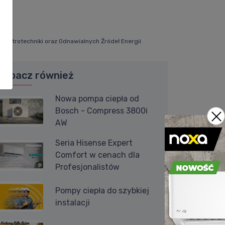
Elektrotechniki oraz Odnawialnych Źródeł Energii
Zobacz również
Nowa pompa ciepła od
Bosch - Compress 3800i
AW
Seria Hisense Expert
Comfort w cenach dla
Profesjonalistów
Pompy ciepła do szybkiej
instalacji