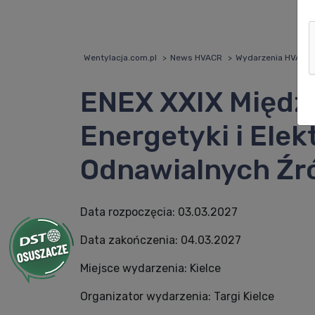
Wentylacja.com.pl
News HVACR
Wydarzenia HVACR
ENEX XXIX Międz
Energetyki i Elek
Odnawialnych Źró
Data rozpoczęcia:
03.03.2027
Data zakończenia:
04.03.2027
Miejsce wydarzenia:
Kielce
Organizator wydarzenia:
Targi Kielce