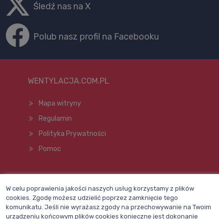
Śledź nas na X
Polub nasz profil na Facebooku
WENTYLACJA.COM.PL
Mapa witryny
Regulamin
Polityka Prywatności
Pomoc
Wszelkie prawa zastrzeżone © 1998–2026
W celu poprawienia jakości naszych usług korzystamy z plików
cookies. Zgodę możesz udzielić poprzez zamknięcie tego
komunikatu. Jeśli nie wyrażasz zgody na przechowywanie na Twoim
urządzeniu końcowym plików cookies konieczne jest dokonanie