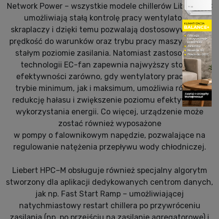
Network Power – wszystkie modele chillerów Libert HPC
umożliwiają stałą kontrolę pracy wentylatorów
skraplaczy i dzięki temu pozwalają dostosowywać ich
prędkość do warunków oraz trybu pracy maszyny przy
stałym poziomie zasilania. Natomiast zastosowanie
technologii EC-fan zapewnia najwyższy stopień
efektywności zarówno, gdy wentylatory pracują w
trybie minimum, jak i maksimum, umożliwia również
redukcję hałasu i zwiększenie poziomu efektywności
wykorzystania energii. Co więcej, urządzenie może
zostać również wyposażone
w pompy o falownikowym napędzie, pozwalające na
regulowanie natężenia przepływu wody chłodniczej.
Liebert HPC–M obsługuje również specjalny algorytm
stworzony dla aplikacji dedykowanych centrom danych,
jak np. Fast Start Ramp – umożliwiającej
natychmiastowy restart chillera po przywróceniu
zasilania (np. po przejściu na zasilanie agregatorowe) i