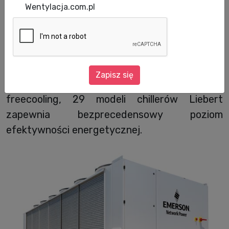
Data aktualizacji: 18.01.2011
Wentylacja.com.pl
Liebert HPC-M – optymalne rozwiązanie dla
centrów danych średniej wielkości. Dzięki
zastosowaniu zaawansowanej technologii
oraz nowemu designowi najnowsza linia,
Zapisz się
wyposażonych w zintegrowany moduł
freecooling, 29 modeli chillerów Liebert
zapewnia bezprecedensowy poziom
efektywności energetycznej.