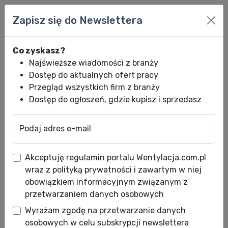
Zapisz się do Newslettera
Co zyskasz?
Najświeższe wiadomości z branży
Dostęp do aktualnych ofert pracy
Przegląd wszystkich firm z branży
Dostęp do ogłoszeń, gdzie kupisz i sprzedasz
Podaj adres e-mail
Wentylacja.com.pl
News HVACR
Wiadomości HVACR
Emerson Netwo
Akceptuję regulamin portalu Wentylacja.com.pl
Emerson Network Power
wraz z polityką prywatności i zawartym w niej
wprowadza na rynek nową
obowiązkiem informacyjnym związanym z
przetwarzaniem danych osobowych
serię chillerów Liebert HPC-M
Wyrażam zgodę na przetwarzanie danych
Data publikacji: 17.01.2011
osobowych w celu subskrypcji newslettera