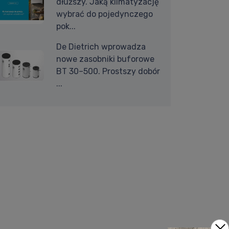
dłuższy. Jaką klimatyzację
wybrać do pojedynczego
pok...
De Dietrich wprowadza
nowe zasobniki buforowe
BT 30–500. Prostszy dobór
...