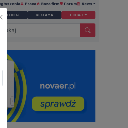
Ogłoszenia
Praca
Baza firm
Forum
News
ZALOGUJ
REKLAMA
DODAJ