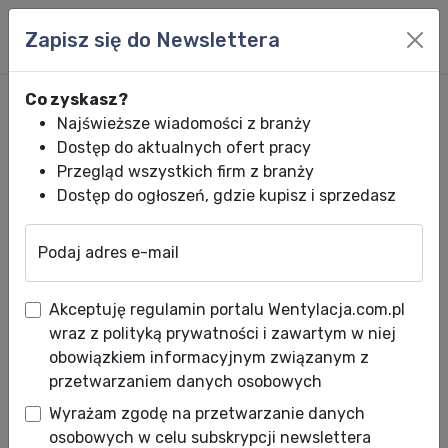
Zapisz się do Newslettera
Co zyskasz?
Najświeższe wiadomości z branży
Dostęp do aktualnych ofert pracy
Przegląd wszystkich firm z branży
Dostęp do ogłoszeń, gdzie kupisz i sprzedasz
Podaj adres e-mail
Wentylacja.com.pl
News HVACR
Wiadomości HVACR
DOMOWE I HAN
Akceptuję regulamin portalu Wentylacja.com.pl
DOMOWE I HANDLOWE
wraz z polityką prywatności i zawartym w niej
URZĄDZENIA CHŁODNICZE.
obowiązkiem informacyjnym związanym z
przetwarzaniem danych osobowych
PORADNIK
Wyrażam zgodę na przetwarzanie danych
Data publikacji: 24.06.2003
osobowych w celu subskrypcji newslettera