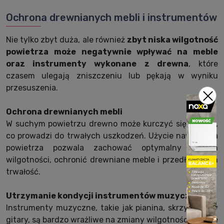
Ochrona drewnianych mebli i instrumentów
Nie tylko zbyt duża, ale również
zbyt niska wilgotność
powietrza może negatywnie wpływać na meble
oraz instrumenty wykonane z drewna
, które
czasem ulegają zniszczeniu lub pękają w wyniku
przesuszenia.
Ochrona drewnianych mebli
W suchym powietrzu drewno może kurczyć się i pękać,
co prowadzi do trwałych uszkodzeń. Użycie nawilżacza
powietrza pozwala zachować optymalny poziom
wilgotności, ochronić drewniane meble i przedłużyć ich
trwałość.
Utrzymanie kondycji instrumentów muzycznych
Instrumenty muzyczne, takie jak pianina, skrzypce czy
gitary, są bardzo wrażliwe na zmiany wilgotności. Suche