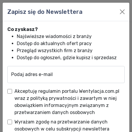
Zapisz się do Newslettera
Co zyskasz?
Najświeższe wiadomości z branży
Dostęp do aktualnych ofert pracy
Przegląd wszystkich firm z branży
Dostęp do ogłoszeń, gdzie kupisz i sprzedasz
Podaj adres e-mail
Wentylacja.com.pl
News HVACR
Wiadomości HVACR
Dlaczego wart
Akceptuję regulamin portalu Wentylacja.com.pl
Dlaczego warto mieć w domu
wraz z polityką prywatności i zawartym w niej
nawilżacze powietrza?
obowiązkiem informacyjnym związanym z
przetwarzaniem danych osobowych
Data publikacji: 18.11.2024
Wyrażam zgodę na przetwarzanie danych
Nie od dziś wiadomo, że suche powietrze w
osobowych w celu subskrypcji newslettera