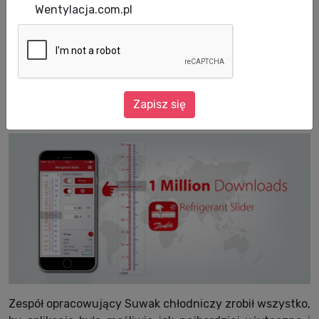
Wentylacja.com.pl
Danfoss Refrigerant Slider - najpopularniejsza
aplikacja chłodnicza – doczekała się
doniosłego wydarzenia w postaci milionowego
Zapisz się
pobrania.
Zespół opracowujący Suwak chłodniczy zrobił wszystko,