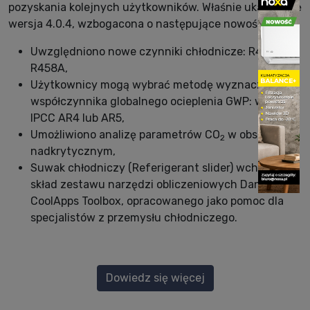
pozyskania kolejnych użytkowników. Właśnie ukazała się
wersja 4.0.4, wzbogacona o następujące nowości:
Uwzględniono nowe czynniki chłodnicze: R455A i
R458A,
Użytkownicy mogą wybrać metodę wyznaczania
współczynnika globalnego ocieplenia GWP: według
IPCC AR4 lub AR5,
Umożliwiono analizę parametrów CO
w obszarze
2
nadkrytycznym,
Suwak chłodniczy (Referigerant slider) wchodzi w
skład zestawu narzędzi obliczeniowych Danfoss
CoolApps Toolbox, opracowanego jako pomoc dla
specjalistów z przemysłu chłodniczego.
Dowiedz się więcej