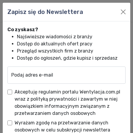
Zapisz się do Newslettera
Co zyskasz?
Najświeższe wiadomości z branży
Dostęp do aktualnych ofert pracy
Przegląd wszystkich firm z branży
Dostęp do ogłoszeń, gdzie kupisz i sprzedasz
Podaj adres e-mail
Wentylacja.com.pl
News HVACR
Wiadomości HVACR
Danfoss świętu
Akceptuję regulamin portalu Wentylacja.com.pl
Danfoss świętuje milionowe
wraz z polityką prywatności i zawartym w niej
pobranie aplikacji Suwak
obowiązkiem informacyjnym związanym z
przetwarzaniem danych osobowych
chłodniczy
Wyrażam zgodę na przetwarzanie danych
Data publikacji: 16.02.2018
osobowych w celu subskrypcji newslettera