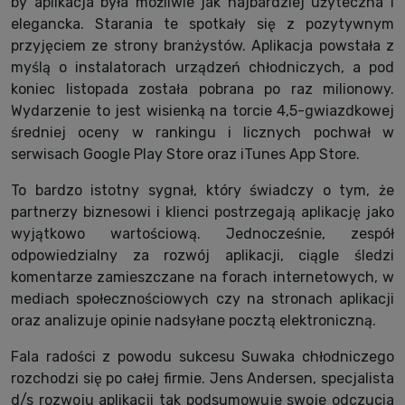
by aplikacja była możliwie jak najbardziej użyteczna i
elegancka. Starania te spotkały się z pozytywnym
przyjęciem ze strony branżystów. Aplikacja powstała z
myślą o instalatorach urządzeń chłodniczych, a pod
koniec listopada została pobrana po raz milionowy.
Wydarzenie to jest wisienką na torcie 4,5-gwiazdkowej
średniej oceny w rankingu i licznych pochwał w
serwisach Google Play Store oraz iTunes App Store.
To bardzo istotny sygnał, który świadczy o tym, że
partnerzy biznesowi i klienci postrzegają aplikację jako
wyjątkowo wartościową. Jednocześnie, zespół
odpowiedzialny za rozwój aplikacji, ciągle śledzi
komentarze zamieszczane na forach internetowych, w
mediach społecznościowych czy na stronach aplikacji
oraz analizuje opinie nadsyłane pocztą elektroniczną.
Fala radości z powodu sukcesu Suwaka chłodniczego
rozchodzi się po całej firmie. Jens Andersen, specjalista
d/s rozwoju aplikacji tak podsumowuje swoje odczucia