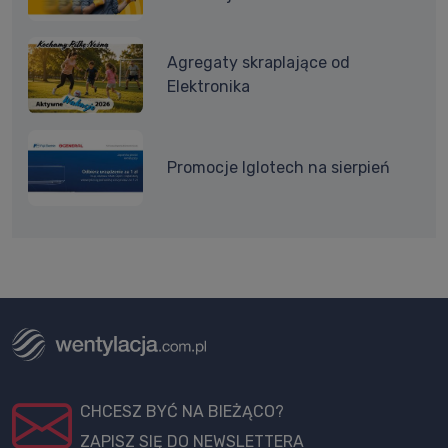
Agregaty skraplające od
Elektronika
Promocje Iglotech na sierpień
CHCESZ BYĆ NA BIEŻĄCO?
ZAPISZ SIĘ DO NEWSLETTERA