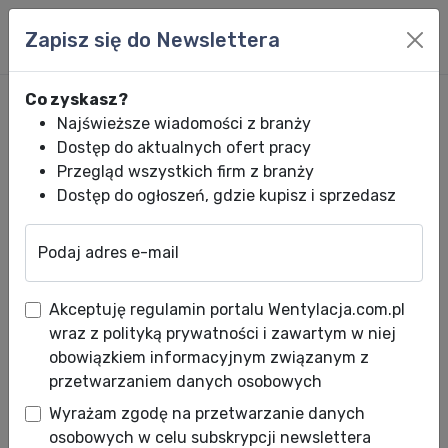
Zapisz się do Newslettera
Co zyskasz?
Najświeższe wiadomości z branży
Dostęp do aktualnych ofert pracy
Przegląd wszystkich firm z branży
Dostęp do ogłoszeń, gdzie kupisz i sprzedasz
Podaj adres e-mail
Wentylacja.com.pl
News HVACR
Wiadomości HVACR
D+H Polska na
Akceptuję regulamin portalu Wentylacja.com.pl
D+H Polska na targach
wraz z polityką prywatności i zawartym w niej
Securex 2012 - podsumowanie
obowiązkiem informacyjnym związanym z
przetwarzaniem danych osobowych
Data publikacji: 14.05.2012
Wyrażam zgodę na przetwarzanie danych
Data aktualizacji: 21.05.2012
osobowych w celu subskrypcji newslettera