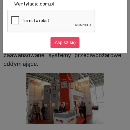
Tegoroczne targi Securex 2012 dla wielu firm
Wentylacja.com.pl
były okazją do zaprezentowania najnowszych
osiągnięć w zakresie wszelkiego rodzaju
zabezpieczeń. Wśród wystawców z całego
świata, nie mogło oczywiście zabraknąć firmy
Zapisz się
D+H Polska, która zaprezentowała
zaawansowane systemy przeciwpożarowe i
oddymiające.