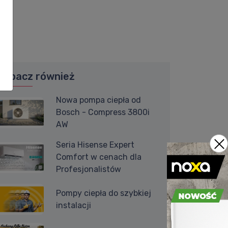
Zobacz również
Nowa pompa ciepła od
Bosch - Compress 3800i
AW
Seria Hisense Expert
Comfort w cenach dla
Profesjonalistów
Pompy ciepła do szybkiej
instalacji