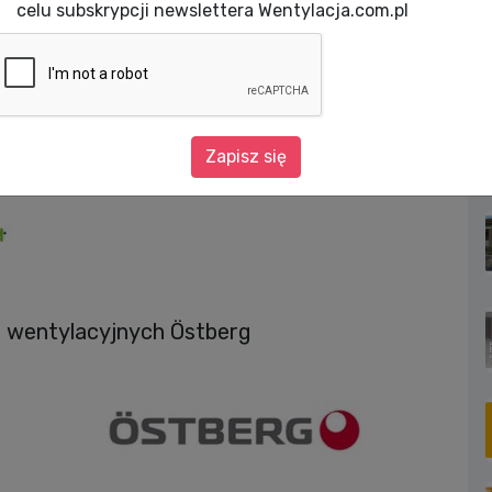
celu subskrypcji newslettera Wentylacja.com.pl
HVACR
Cennik produktowy Östberg 2026
wy Östberg 2026
Zapisz się
l wentylacyjnych Östberg