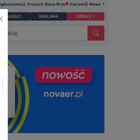
Ogłoszenia
Praca
Baza firm
Forum
News
ZALOGUJ
REKLAMA
DODAJ