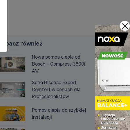
Zobacz również
Nowa pompa ciepła od
Bosch - Compress 3800i
AW
Seria Hisense Expert
Comfort w cenach dla
Profesjonalistów
Pompy ciepła do szybkiej
instalacji