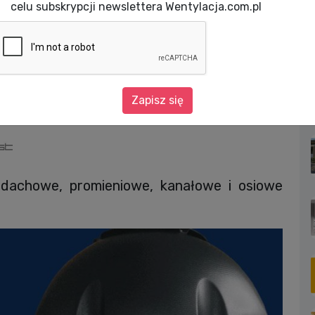
celu subskrypcji newslettera Wentylacja.com.pl
HVACR
Cennik produktów Metalplast 2025
w Metalplast 2025
Zapisz się
 dachowe, promieniowe, kanałowe i osiowe