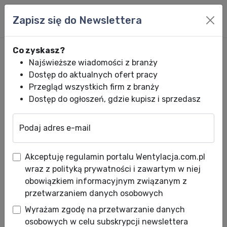
Zapisz się do Newslettera
Co zyskasz?
Najświeższe wiadomości z branży
Dostęp do aktualnych ofert pracy
Przegląd wszystkich firm z branży
Dostęp do ogłoszeń, gdzie kupisz i sprzedasz
Podaj adres e-mail
Wentylacja.com.pl
News HVACR
Wiadomości HVACR
Bezpłatne szko
Akceptuję regulamin portalu Wentylacja.com.pl
Bezpłatne szkolenia z zakresu
wraz z polityką prywatności i zawartym w niej
obsługi maszyn i
obowiązkiem informacyjnym związanym z
przetwarzaniem danych osobowych
oprogramowania
Wyrażam zgodę na przetwarzanie danych
Data publikacji: 08.02.2010
osobowych w celu subskrypcji newslettera