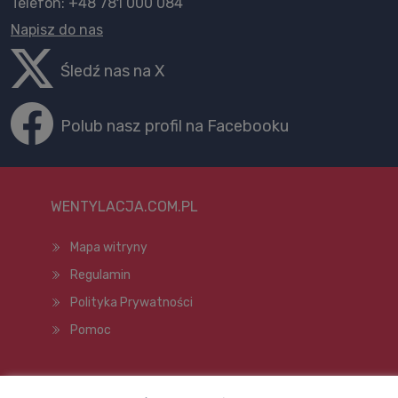
Telefon: +48 781 000 084
Napisz do nas
Śledź nas na X
Polub nasz profil na Facebooku
WENTYLACJA.COM.PL
Mapa witryny
Regulamin
Polityka Prywatności
Pomoc
Wszelkie prawa zastrzeżone © 1998–2026