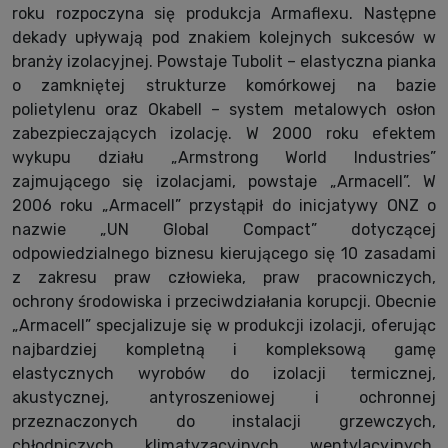
roku rozpoczyna się produkcja Armaflexu. Następne
dekady upływają pod znakiem kolejnych sukcesów w
branży izolacyjnej. Powstaje Tubolit – elastyczna pianka
o zamkniętej strukturze komórkowej na bazie
polietylenu oraz Okabell – system metalowych osłon
zabezpieczających izolację. W 2000 roku efektem
wykupu działu „Armstrong World Industries”
zajmującego się izolacjami, powstaje „Armacell”. W
2006 roku „Armacell” przystąpił do inicjatywy ONZ o
nazwie „UN Global Compact” dotyczącej
odpowiedzialnego biznesu kierującego się 10 zasadami
z zakresu praw człowieka, praw pracowniczych,
ochrony środowiska i przeciwdziałania korupcji. Obecnie
„Armacell” specjalizuje się w produkcji izolacji, oferując
najbardziej kompletną i kompleksową gamę
elastycznych wyrobów do izolacji termicznej,
akustycznej, antyroszeniowej i ochronnej
przeznaczonych do instalacji grzewczych,
chłodniczych, klimatyzacyjnych, wentylacyjnych,