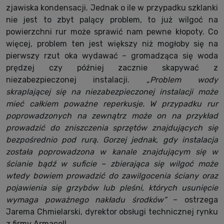
zjawiska kondensacji. Jednak o ile w przypadku szklanki
nie jest to zbyt palący problem, to już wilgoć na
powierzchni rur może sprawić nam pewne kłopoty. Co
więcej, problem ten jest większy niż mogłoby się na
pierwszy rzut oka wydawać – gromadząca się woda
prędzej czy później zacznie skapywać z
niezabezpieczonej instalacji.
„Problem wody
skraplającej się na niezabezpieczonej instalacji może
mieć całkiem poważne reperkusje. W przypadku rur
poprowadzonych na zewnątrz może on na przykład
prowadzić do zniszczenia sprzętów znajdujących się
bezpośrednio pod rurą. Gorzej jednak, gdy instalacja
została poprowadzona w kanale znajdującym się w
ścianie bądź w suficie – zbierająca się wilgoć może
wtedy bowiem prowadzić do zawilgocenia ściany oraz
pojawienia się grzybów lub pleśni, których usunięcie
wymaga poważnego nakładu środków”
– ostrzega
Jarema Chmielarski, dyrektor obsługi technicznej rynku
z firmy Armacell.