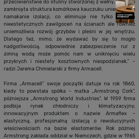
przeciwieństwie do otuliny stworzonej z wełny, zwarta i
zamknięta struktura komórkowa kauczuku uniemożliwia
namakanie izolacji, co eliminuje nie tylko problem
nieestetycznych zawilgoceń na ścianach ale również
uniemożliwia rozwój grzybów i pleśni w jej wnętrzu.
Dlatego też, mimo, że wydawać by się to mogło
nadgorliwością, odpowiednie zabezpieczenie rur z
zimną wodą może pomóc nam w uniknięciu wielu
przykrych i niestety kosztownych niespodzianek.” –
radzi Jarema Chmielarski z firmy Armacell.
Firma „Armacell” swoje początki datuje na rok 1860,
kiedy to powstała spółka – matka „Armstrong Cork”,
późniejsza „Armstrong World Industries”. W 1959 firma
podbija rynek chłodniczy i klimatyzacyjny,
innowacyjnym produktem o nazwie Armaflex –
elastyczną, profesjonalną izolacją o rewolucyjnych
właściwościach na bazie elastomerów. Rok później
Armstrong zakłada oddział w Niemczech, gdzie w 1965