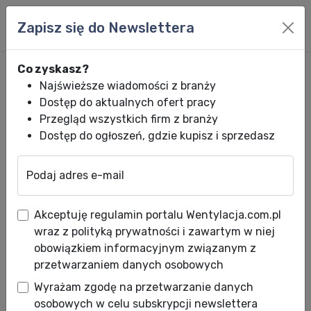
Zapisz się do Newslettera
Co zyskasz?
Najświeższe wiadomości z branży
Dostęp do aktualnych ofert pracy
Przegląd wszystkich firm z branży
Dostęp do ogłoszeń, gdzie kupisz i sprzedasz
Podaj adres e-mail
Wentylacja.com.pl
News HVACR
Wiadomości HVACR
Armacell: Spos
Akceptuję regulamin portalu Wentylacja.com.pl
Armacell: Sposób na płaczące
wraz z polityką prywatności i zawartym w niej
rury
obowiązkiem informacyjnym związanym z
przetwarzaniem danych osobowych
Data publikacji: 21.05.2012
Wyrażam zgodę na przetwarzanie danych
O tym, jak istotna jest izolacja rur instalacji
osobowych w celu subskrypcji newslettera