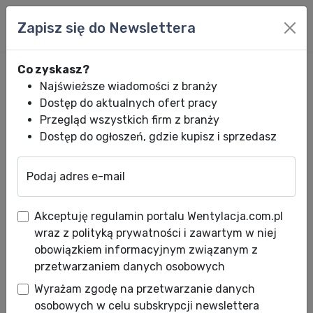
Zapisz się do Newslettera
Co zyskasz?
Najświeższe wiadomości z branży
Dostęp do aktualnych ofert pracy
Przegląd wszystkich firm z branży
Dostęp do ogłoszeń, gdzie kupisz i sprzedasz
Podaj adres e-mail
Wentylacja.com.pl
News HVACR
Wiadomości HVACR
Akcja moderni
Akceptuję regulamin portalu Wentylacja.com.pl
Akcja modernizacja
wraz z polityką prywatności i zawartym w niej
obowiązkiem informacyjnym związanym z
Data publikacji: 30.06.2010
przetwarzaniem danych osobowych
Data aktualizacji: 01.07.2010
Wyrażam zgodę na przetwarzanie danych
„Czas ucieka” to hasło kampanii
osobowych w celu subskrypcji newslettera