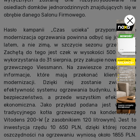
osiedlach domków jednorodzinnych znajdujących się w
obrębie danego Salonu Firmowego.
Hasło kampanii „Czas ucieka” przypomina, że
modernizacja ogrzewania powinna odbyć się już teraz,
latem, a nie zimą, w szczycie sezonu grzewczego.
Zachętą do tego jest czek w wysokości 500 PLN do
wykorzystania do 31 sierpnia, przy zakupie nowego kotła
grzewczego Viessmann. Na zawieszce znajdują się
informacje, które mają przekonać klientów do
modernizacji. Dzięki niej zostanie zwiększona
efektywność systemu ogrzewania budynku, komfort i
bezpieczeństwo, a przede wszystkim efektywność
ekonomiczna. Jako przykład podana jest wymiana
tradycyjnego kotła grzewczego na kondensacyjny
Vitodens 200-W (z zasobnikiem 120 litrowym). Jest to
inwestycja rzędu 10 650 PLN, dzięki której roczne
oszczędności na ogrzewaniu wyniosą około 1855 PLN.